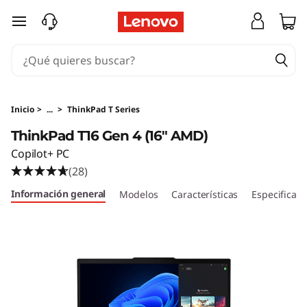
T
Ir al contenido principal
h
i
n
Inicio
>
...
>
ThinkPad T Series
k
ThinkPad T16 Gen 4 (16" AMD)
Copilot+ PC
P
(28)
a
Información general
Modelos
Características
Especificaci
d
T
1