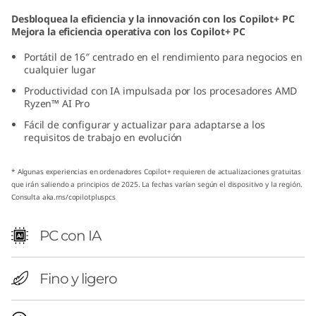
D
Desbloquea la eficiencia y la innovación con los Copilot+ PC
Mejora la eficiencia operativa con los Copilot+ PC
)
Portátil de 16″ centrado en el rendimiento para negocios en
cualquier lugar
Productividad con IA impulsada por los procesadores AMD
Ryzen™ AI Pro
Fácil de configurar y actualizar para adaptarse a los
requisitos de trabajo en evolución
* Algunas experiencias en ordenadores Copilot+ requieren de actualizaciones gratuitas
que irán saliendo a principios de 2025. La fechas varían según el dispositivo y la región.
Consulta
aka.ms/copilotpluspcs
PC con IA
Fino y ligero