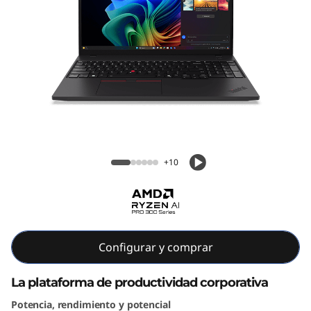
6
G
e
n
4
ThinkPad T16 Gen 4 (16" AMD)
(
+10
1
6
"
Configurar y comprar
A
La plataforma de productividad corporativa
M
Potencia, rendimiento y potencial