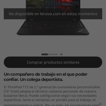
5
G
No disponible en lenovo.com en estos momentos
e
n
2
ThinkPad T15 Gen 2 (15" Intel)
(
+6
1
Comprar productos similares
5
Un compañero de trabajo en el que poder
confiar. Un colega deportista.
"
El ThinkPad T15 de 2.ª generación sumamente personalizable
I
(15″ Intel) adopta el término «sistema personal» de manera
bastante literal. Puede configurarse según tus necesidades
específicas, tanto si necesitas un portátil para el trabajo, el
n
®
entretenimiento o ambos. Por un lado, los procesadores Intel