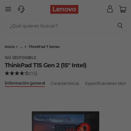
T
Ir al contenido principal
h
i
n
Inicio
>
...
>
ThinkPad T Series
k
NO DISPONIBLE
ThinkPad T15 Gen 2 (15" Intel)
P
(15)
a
Información general
Características
Especificaciones técnic
d
T
1