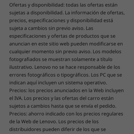
Sonido
los daños ocultos para una garantía emocionante.
Ofertas y disponibilidad: todas las ofertas están
Sistema de altavoces Dolby Audio™
sujetas a disponibilidad. La información de ofertas,
Micrófonos de matriz dual de largo alcance
10
-
Ranura para candado Kensington
precios, especificaciones y disponibilidad está
Smart Performance
sujeta a cambios sin previo aviso. Las
Puertos y ranuras
¡Lenovo Smart Performance mejorará la experiencia de
especificaciones y ofertas de productos que se
2 USB tipo A 3.1 de 1.ª generación (uno siempre activo)
tu ordenador! Inyecta más potencia en tu ordenador
anuncian en este sitio web pueden modificarse en
2 USB tipo C Thunderbolt™ 4
para lograr un funcionamiento fluido y arranques
cualquier momento sin previo aviso. Los modelos
Lector de tarjetas microSD
increíblemente rápidos. Disfruta de una experiencia en
fotografiados se muestran solamente a título
Opcional: lector de tarjetas inteligente
Internet más rápida y fiable con conectividad
ilustrativo. Lenovo no se hace responsable de los
Toma combinada para auriculares y micrófono
mejorada. Protege tu inversión en IT utilizando
HDMI 2.0
errores fotográficos o tipográficos. Los PC que se
seguridad mejorada para protegerte del adware, el
RJ45
indican aquí incluyen un sistema operativo.
malware y otras amenazas. ¡Accede a todo el potencial
Precios: los precios anunciados en la Web incluyen
de un emocionante viaje virtual!
Adaptador de alimentación
el IVA. Los precios y las ofertas del carro están
USB tipo C de 65 W (compatible con Rapid Charge)
Características interesantes
sujetos a cambios hasta que se envía el pedido.
Precios: ahorro indicado con los precios regulares
Compatible con estación de acoplamiento
El ThinkPad T15 de 2.ª generación (15″ Intel)
de la Web de Lenovo. Los precios de los
está repleto de nuevas funciones que se ven
Estación de acoplamiento ThinkPad Thunderbolt de 2.ª
distribuidores pueden diferir de los que se
geniales y mejoran tu flujo de trabajo. Con la
generación