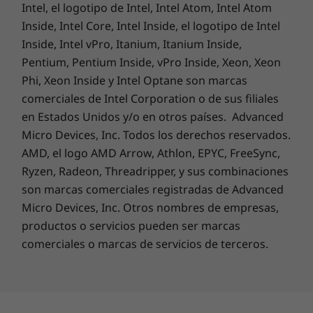
Intel, el logotipo de Intel, Intel Atom, Intel Atom
Inside, Intel Core, Intel Inside, el logotipo de Intel
Inside, Intel vPro, Itanium, Itanium Inside,
Pentium, Pentium Inside, vPro Inside, Xeon, Xeon
Phi, Xeon Inside y Intel Optane son marcas
comerciales de Intel Corporation o de sus filiales
Más resistente que un ordenador medio
en Estados Unidos y/o en otros países. Advanced
Micro Devices, Inc. Todos los derechos reservados.
El portátil ThinkPad T15 se ha probado con 12
AMD, el logo AMD Arrow, Athlon, EPYC, FreeSync,
especificaciones de nivel militar y se ha
Ryzen, Radeon, Threadripper, y sus combinaciones
sometido a más de 200 pruebas de calidad
para garantizar un funcionamiento
son marcas comerciales registradas de Advanced
ininterrumpido en condiciones extremas.
Micro Devices, Inc. Otros nombres de empresas,
Puedes confiar en estos portátiles para todo
productos o servicios pueden ser marcas
aquello que la vida ponga en tu camino, ya sea
comerciales o marcas de servicios de terceros.
la aridez ártica, las tormentas de arena del
desierto y la gravedad cero, o derrames y
caídas.