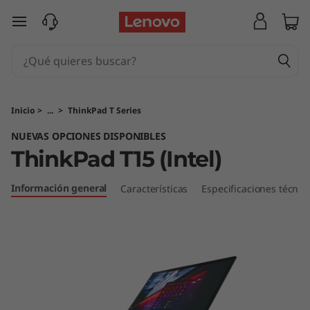
T
Ir al contenido principal
h
i
n
Inicio
>
...
>
ThinkPad T Series
k
NUEVAS OPCIONES DISPONIBLES
ThinkPad T15 (Intel)
P
a
Información general
Características
Especificaciones técnic
d
T
1