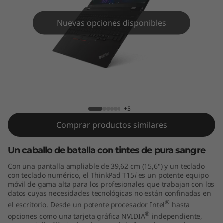
5
(
Nuevas opciones disponibles
I
n
t
ThinkPad T15 (Intel)
e
+5
l
Comprar productos similares
)
Un caballo de batalla con tintes de pura sangre
Con una pantalla ampliable de 39,62 cm (15,6") y un teclado
con teclado numérico, el ThinkPad T15
i
es un potente equipo
móvil de gama alta para los profesionales que trabajan con los
datos cuyas necesidades tecnológicas no están confinadas en
®
el escritorio. Desde un potente procesador Intel
hasta
®
opciones como una tarjeta gráfica NVIDIA
independiente,