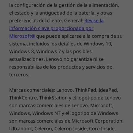
conexiones rápidas y constantes incluso en
la configuración de la gestión de la alimentación,
plataformas públicas concurridas. O elige la
el estado y la antigüedad de la batería, y otras
tarjeta LTE-A opcional, que te permite
preferencias del cliente. General:
Revise la
conectarte allí donde haya cobertura*. Ya no
información clave proporcionada por
tienes que preocuparte de estar fuera de línea
Microsoft®
que puede aplicarse a la compra de su
a menos que quieras estarlo.
sistema, incluidos los detalles de Windows 10,
Windows 8, Windows 7 y las posibles
* WWAN debe configurarse en el momento de la compra y requiere
actualizaciones. Lenovo no garantiza ni se
servicio de red.
responsabiliza de los productos y servicios de
terceros.
Marcas comerciales: Lenovo, ThinkPad, IdeaPad,
ThinkCentre, ThinkStation y el logotipo de Lenovo
son marcas comerciales de Lenovo. Microsoft,
Windows, Windows NT y el logotipo de Windows
son marcas comerciales de Microsoft Corporation.
Ultrabook, Celeron, Celeron Inside, Core Inside,