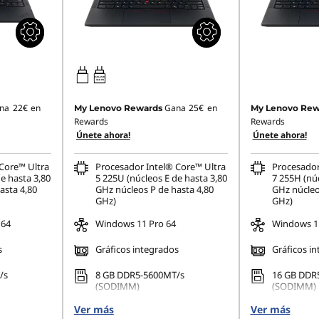
65W-65W
USB PD
na
22€
en
Gana
25€
en
My Lenovo Rewards
My Lenovo Rew
Rewards
Rewards
Únete ahora!
Únete ahora!
Core™ Ultra
Procesador Intel® Core™ Ultra
Procesador
e hasta 3,80
5 225U (núcleos E de hasta 3,80
7 255H (núc
asta 4,80
GHz núcleos P de hasta 4,80
GHz núcleo
GHz)
GHz)
 64
Windows 11 Pro 64
Windows 11
s
Gráficos integrados
Gráficos i
/s
8 GB DDR5-5600MT/s
16 GB DDR
(SODIMM)
(SODIMM)
42 PCIe
Ver más
512 GB SSD M.2 2242 PCIe
Ver más
512 GB SSD