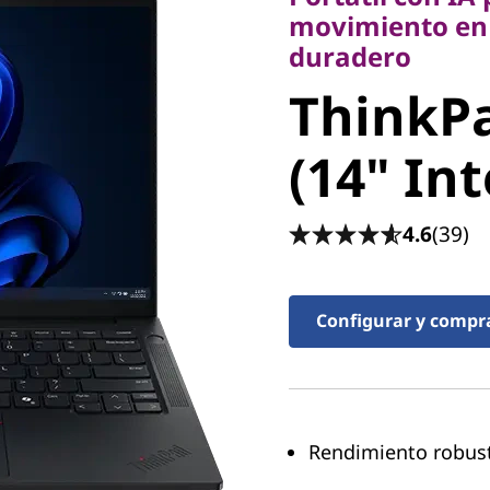
duradero
movimiento en 
ThinkPad
duradero
ThinkPa
(14" Inte
(14" Int
4.6
(39)
Configurar y compr
Rendimiento robust