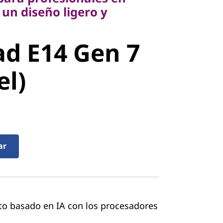
un diseño ligero y
 E14 Gen 7
d E14 Gen 7
l)
el)
ar
o basado en IA con los procesadores