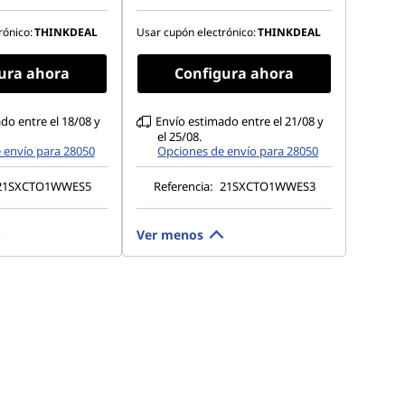
Opal
TLC Opal
80 x 1800), IPS,
14" 2,8K (2880 x 1800), IPS,
rónico:
THINKDEAL
Usar cupón electrónico:
THINKDEAL
tante, sin capacidad
antirreflectante, sin capacidad
 % sRGB, 400 nits, 120
táctil, 100 % sRGB, 400 nits, 120
ura ahora
Configura ahora
 baja
Hz, luz azul baja
do entre el 18/08 y
Envío estimado entre el 21/08 y
el 25/08.
 envío para 28050
Opciones de envío para 28050
21SXCTO1WWES5
Referencia:
21SXCTO1WWES3
Ver menos