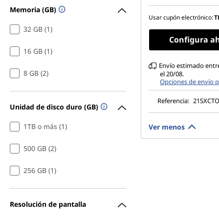
Gen4 TLC Opal
Memoria (GB)
14" WUXGA (1920 x 
Usar cupón electrónico:
T
antirreflectante, s
32 GB (1)
táctil, 45 % NTSC, 3
Configura a
Hz
16 GB (1)
Envío estimado entre
8 GB (2)
el 20/08.
Opciones de envío p
Referencia:
21SXCT
Unidad de disco duro (GB)
1TB o más (1)
Ver menos
500 GB (2)
256 GB (1)
Resolución de pantalla