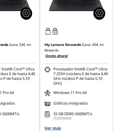
65W-65W
USB PD
Gana
33€
en
Gana
45€
en
ards
My Lenovo Rewards
Rewards
Únete ahora!
 Intel® Core™ Ultra
Procesador Intel® Core™ Ultra
leos E de hasta 4,40
7 255H (núcleos E de hasta 4,40
s P de hasta 5,10
GHz núcleos P de hasta 5,10
GHz)
 Pro 64
Windows 11 Pro 64
ntegrados
Gráficos integrados
5-5600MT/s
32 GB DDR5-5600MT/s
(SODIMM)
 M.2 2242 PCIe
Ver más
1 TB SSD M.2 2242 PCIe Gen4