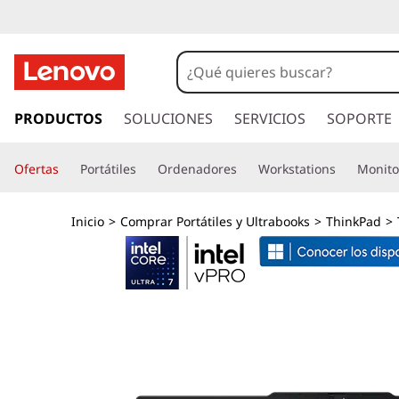
T
h
i
I
r
PRODUCTOS
SOLUCIONES
SERVICIOS
SOPORTE
n
a
l
k
Ofertas
Portátiles
Ordenadores
Workstations
Monito
c
o
P
n
Inicio
>
Comprar Portátiles y Ultrabooks
>
ThinkPad
>
t
a
e
n
d
i
d
E
o
p
1
r
i