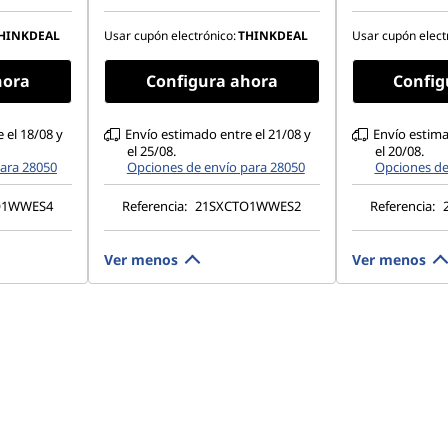
Gen4 TLC Opal
Gen4 TLC 
1200), IPS,
14" WUXGA (1920 x 1200), IPS,
14" 2,8K (28
HINKDEAL
Usar cupón electrónico:
THINKDEAL
Usar cupón elect
in capacidad
antirreflectante, sin capacidad
antirreflec
00 nits, 60
táctil, 45 % NTSC, 300 nits, 60
táctil, 100
hora
Configura ahora
Config
Hz
Hz, luz azul
 el 18/08 y
Envío estimado entre el 21/08 y
Envío estima
el 25/08.
el 20/08.
ara 28050
Opciones de envío para 28050
Opciones de
O1WWES4
Referencia:
21SXCTO1WWES2
Referencia:
Ver menos
Ver menos