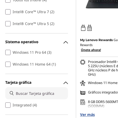
Intel® Core™ Ultra 7 (2)
Intel® Core™ Ultra 5 (2)
65W-65W
USB PD
Ga
My Lenovo Rewards
Sistema operativo
Rewards
Únete ahora!
Windows 11 Pro 64 (3)
Procesador Intel® 
Windows 11 Home 64 (1)
5 225U (núcleos E d
GHz núcleos P de h
GHz)
Tarjeta gráfica
Windows 11 Home
Gráficos integrado
8 GB DDR5-5600MT
Integrated (4)
(SODIMM)
Ver más
256 GB SSD M.2 22