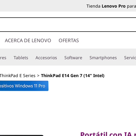
Tienda
Lenovo Pro
para
ACERCA DE LENOVO
OFERTAS
res
Tablets
Accesorios
Software
Smartphones
Servi
ThinkPad E Series
>
ThinkPad E14 Gen 7 (14" Intel)
Portátil con IA pa
movimiento en un 
Portátil con IA