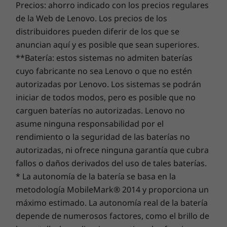
Precios: ahorro indicado con los precios regulares
de la Web de Lenovo. Los precios de los
distribuidores pueden diferir de los que se
anuncian aquí y es posible que sean superiores.
**Batería: estos sistemas no admiten baterías
cuyo fabricante no sea Lenovo o que no estén
autorizadas por Lenovo. Los sistemas se podrán
iniciar de todos modos, pero es posible que no
Delgado, ligero y llamativo
carguen baterías no autorizadas. Lenovo no
asume ninguna responsabilidad por el
El Lenovo ThinkBook 14 de 2.ª generación
rendimiento o la seguridad de las baterías no
permite que tú y tus empleados destaquéis
autorizadas, ni ofrece ninguna garantía que cubra
gracias a su diseño elegante y profesional de
fallos o daños derivados del uso de tales baterías.
dos tonos. Sus elegantes biseles ofrecen una
* La autonomía de la batería se basa en la
relación pantalla-cuerpo del 85 %. Y con solo
17,9 mm y 1,5 kg, es lo suficientemente
metodología MobileMark® 2014 y proporciona un
delgado y liviano para llevarlo a cualquier
máximo estimado. La autonomía real de la batería
parte.
depende de numerosos factores, como el brillo de