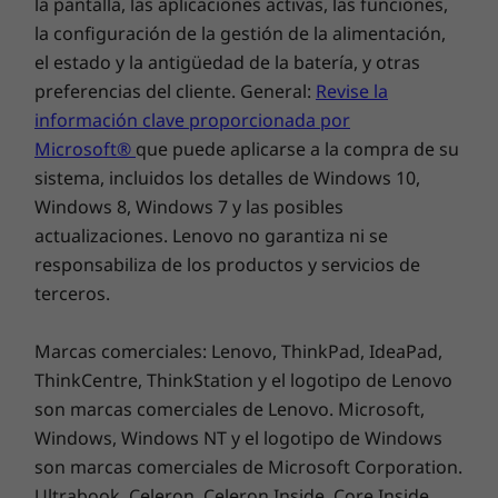
la pantalla, las aplicaciones activas, las funciones,
Teleconferencias más Smart
la configuración de la gestión de la alimentación,
el estado y la antigüedad de la batería, y otras
El Lenovo ThinkBook 14 de 2.ª generación te
preferencias del cliente. General:
Revise la
ayuda a reducir los problemas e
información clave proporcionada por
inconvenientes del trabajo a distancia. La
Microsoft®
que puede aplicarse a la compra de su
cancelación de ruido basada en IA optimiza el
sonido de las teleconferencias, mientras que
sistema, incluidos los detalles de Windows 10,
los controles especiales te proporcionan más
Windows 8, Windows 7 y las posibles
poder sobre lo que se transmite por tu
actualizaciones. Lenovo no garantiza ni se
micrófono.
responsabiliza de los productos y servicios de
terceros.
Marcas comerciales: Lenovo, ThinkPad, IdeaPad,
ThinkCentre, ThinkStation y el logotipo de Lenovo
son marcas comerciales de Lenovo. Microsoft,
Windows, Windows NT y el logotipo de Windows
son marcas comerciales de Microsoft Corporation.
Ultrabook, Celeron, Celeron Inside, Core Inside,