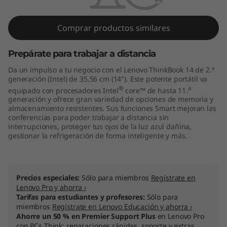
4
G
Comprar productos similares
e
Prepárate para trabajar a distancia
n
Da un impulso a tu negocio con el Lenovo ThinkBook 14 de 2.ª
generación (Intel) de 35,56 cm (14"). Este potente portátil va
2
®
a
equipado con procesadores Intel
core™ de hasta 11.
generación y ofrece gran variedad de opciones de memoria y
(
almacenamiento resistentes. Sus funciones Smart mejoran las
conferencias para poder trabajar a distancia sin
I
interrupciones, proteger tus ojos de la luz azul dañina,
gestionar la refrigeración de forma inteligente y más.
n
t
Precios especiales:
Sólo para miembros
Regístrate en
Lenovo Pro y ahorra ›
e
Tarifas para estudiantes y profesores:
Sólo para
miembros
Regístrate en Lenovo Educación y ahorra ›
l
Ahorre un 50 % en Premier Support Plus
en Lenovo Pro
con PCs Think: reparaciones rápidas, soporte y extras