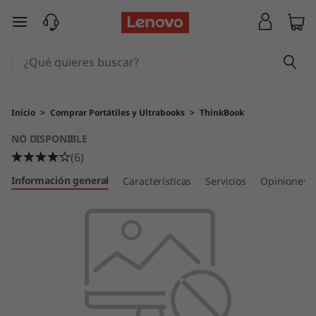
T
Ir al contenido principal
h
i
n
Inicio
>
Comprar Portátiles y Ultrabooks
>
ThinkBook
k
NO DISPONIBLE
(6)
B
Información general
Características
Servicios
Opiniones
o
o
k
1