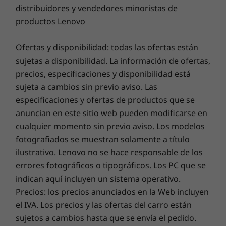
distribuidores y vendedores minoristas de
presupuesto predecible y grandes ahorros del 28 % al
La pantalla del portátil Lenovo ThinkBook 14 de
productos Lenovo
80 %. Nuestros magos de la tecnología, equipados con
2.ª generación ofrece una resolución FHD y
los diagnósticos de vanguardia de Lenovo, descubrirán
una gama de color sRGB al 100 % opcional
los daños ocultos para una garantía emocionante.
Ofertas y disponibilidad: todas las ofertas están
para conseguir unos gráficos realistas con un
sujetas a disponibilidad. La información de ofertas,
contraste y color precisos. Se ha diseñado para
precios, especificaciones y disponibilidad está
obtener unos gráficos sin parpadeos y es
Smart Performance
compatible con TÜV Rheinland Low Blue Light
sujeta a cambios sin previo aviso. Las
en modelos seleccionados. Puedes elegir un
¡Lenovo Smart Performance mejorará la experiencia de
especificaciones y ofertas de productos que se
modelo con pantalla táctil para mejorar tu
tu ordenador! Inyecta más potencia en tu ordenador
anuncian en este sitio web pueden modificarse en
experiencia con una navegación e interacción
para lograr un funcionamiento fluido y arranques
cualquier momento sin previo aviso. Los modelos
intuitivas.
increíblemente rápidos. Disfruta de una experiencia en
fotografiados se muestran solamente a título
Internet más rápida y fiable con conectividad
ilustrativo. Lenovo no se hace responsable de los
mejorada. Protege tu inversión en IT utilizando
errores fotográficos o tipográficos. Los PC que se
seguridad mejorada para protegerte del adware, el
indican aquí incluyen un sistema operativo.
malware y otras amenazas. ¡Accede a todo el potencial
Precios: los precios anunciados en la Web incluyen
de un emocionante viaje virtual!
el IVA. Los precios y las ofertas del carro están
sujetos a cambios hasta que se envía el pedido.