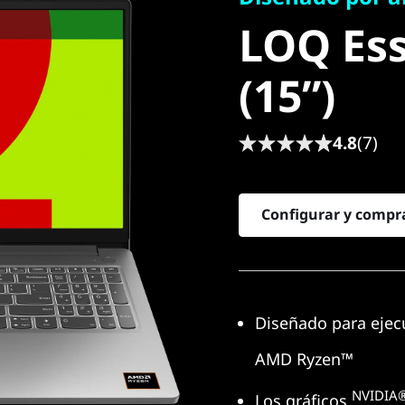
LOQ Ess
LOQ Es
(15”)
(15”)
4.8
(7)
Configurar y compr
Diseñado para ejec
AMD Ryzen™
NVIDIA
Los gráficos