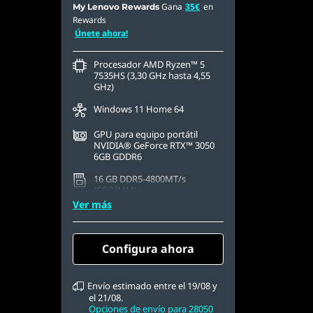
Gana
35€
en
My Lenovo Rewards
Rewards
Únete ahora!
Procesador AMD Ryzen™ 5
7535HS (3,30 GHz hasta 4,55
GHz)
Windows 11 Home 64
GPU para equipo portátil
NVIDIA® GeForce RTX™ 3050
6GB GDDR6
16 GB DDR5-4800MT/s
(SODIMM)
Ver más
512 GB SSD M.2 2242 PCIe
Gen4 QLC
15,6" FHD (1920 x 1080), IPS,
Configura ahora
antirreflectante, sin capacidad
táctil, 100 % sRGB, 300 nits, 144
Hz
Envío estimado entre el 19/08 y
el 21/08.
Opciones de envío para 28050