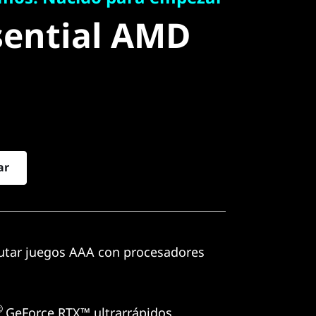
ential AMD
sential AMD
ar
utar juegos AAA con procesadores
®
GeForce RTX™ ultrarrápidos