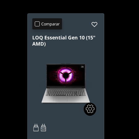
Comparar
LOQ Essential Gen 10 (15"
AMD)
65W-100W
USB PD