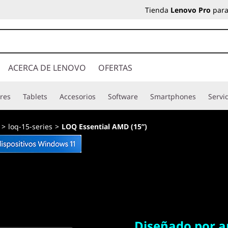
Tienda
Lenovo Pro
para
ACERCA DE LENOVO
OFERTAS
res
Tablets
Accesorios
Software
Smartphones
Servi
>
loq-15-series
>
LOQ Essential AMD (15”)
Diseñado por amo
Diseñado por 