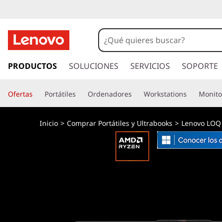
I
r
PRODUCTOS
SOLUCIONES
SERVICIOS
SOPORTE
a
l
Ofertas
Portátiles
Ordenadores
Workstations
Monito
c
o
n
Inicio
>
Comprar Portátiles y Ultrabooks
>
Lenovo LOQ
t
e
n
i
d
o
p
r
i