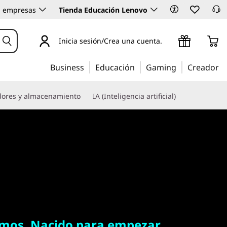
 empresas
Tienda Educación Lenovo
Inicia sesión/Crea una cuenta.
Business
Educación
Gaming
Creador
dores y almacenamiento
IA (Inteligencia artificial)
s. Nacido para empezar
amos. Nacido para empezar