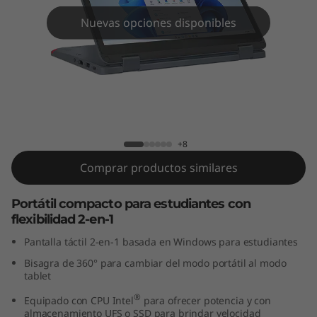
Y
Nuevas opciones disponibles
o
g
a
G
Lenovo 500w Yoga Gen 4 (12" Intel)
+8
e
Comprar productos similares
n
Portátil compacto para estudiantes con
4
flexibilidad 2-en-1
(
Pantalla táctil 2-en-1 basada en Windows para estudiantes
Bisagra de 360° para cambiar del modo portátil al modo
1
tablet
2
®
Equipado con CPU Intel
para ofrecer potencia y con
almacenamiento UFS o SSD para brindar velocidad