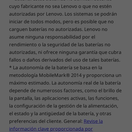
cuyo fabricante no sea Lenovo o que no estén
para adaptadores de CA
Batería de larga duración, pantalla
autorizadas por Lenovo. Los sistemas se podrán
mejorada
iniciar de todos modos, pero es posible que no
* El packaging del producto incluye contenido reciclado, plástico de origen renovable,
El portátil 2-en-1 Lenovo 500w Yoga de 4.ª
carguen baterías no autorizadas. Lenovo no
material de fibra de origen renovable que no sea madera y/o material forestal
generación para estudiantes dispone de una
asume ninguna responsabilidad por el
sostenible.
batería de larga duración, capaz de funcionar
rendimiento o la seguridad de las baterías no
durante muchas horas y acompañarte en esas
Certificaciones/registros
autorizadas, ni ofrece ninguna garantía que cubra
sesiones de estudio tan prolongadas, incluso
®
Energy Star
8.0
fallos o daños derivados del uso de tales baterías.
sin enchufes. No solo es fácil de usar, sino que
®
* La autonomía de la batería se basa en la
EPEAT
Gold, si procede*
la pantalla ha sido actualizada con respecto a
metodología MobileMark® 2014 y proporciona un
los modelos de generaciones anteriores.
®
Packaging Forest Stewardship Council
(FSC)
máximo estimado. La autonomía real de la batería
Ahora mide 30,99 cm (12,2″) con una
RoHS
resolución WUXGA más detallada y un 37 %
depende de numerosos factores, como el brillo de
TCO 9.0
más de píxeles por pulgada que antes. Cuenta
la pantalla, las aplicaciones activas, las funciones,
igualmente con una cámara web frontal —
la configuración de la gestión de la alimentación,
* Visita
www.epeat.net
para ver el estado del registro por país.
disponible en HD o FHD— y una cámara web
el estado y la antigüedad de la batería, y otras
opcional trasera para realizar sesiones de
Las especificaciones pueden variar según la región o el modelo.
preferencias del cliente. General:
Revise la
aprendizaje interactivo, ya sea por parte del
información clave proporcionada por