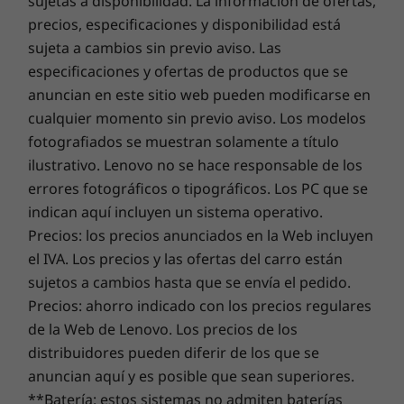
sujetas a disponibilidad. La información de ofertas,
deberes, entre otras cosas, de manera rápida y
A partir de 1,29 kg
para tu nuevo dispositivo Lenovo.
precios, especificaciones y disponibilidad está
fiable ya es posible. Además, tiene un puerto
sujeta a cambios sin previo aviso. Las
Teclado
USB-C, diferentes puertos USB-A y un puerto
Actualiza la garantía de tu portátil
especificaciones y ofertas de productos que se
HDMI para conectar periféricos.
De carga superior
anuncian en este sitio web pueden modificarse en
Panel táctil integrado
En Lenovo, todos los portátiles vienen con una garantía
cualquier momento sin previo aviso. Los modelos
Impermeable (hasta 360 ml/12,18 oz)
de la batería de un año, independientemente de la
fotografiados se muestran solamente a título
Teclas antipalanca de faldón completo
garantía de tu ordenador. Pero aquí está el verdadero
ilustrativo. Lenovo no se hace responsable de los
cambio revolucionario: ofrecemos una
Sealed Battery
Lápiz
errores fotográficos o tipográficos. Los PC que se
Warranty de tres años
en algunos PC. Disfruta de tres
Opcional: lápiz integrado Lenovo (recargable)
indican aquí incluyen un sistema operativo.
años de batería con una autonomía sin problemas al
comprar esta actualización con tu dispositivo o durante
Precios: los precios anunciados en la Web incluyen
Las especificaciones pueden variar según la región o el modelo.
el período de garantía de la batería original de un año
el IVA. Los precios y las ofertas del carro están
(si tu batería está en buen estado). Y lo que es mejor,
sujetos a cambios hasta que se envía el pedido.
tienes cubierto un cambio de batería en caso de sufrir
Precios: ahorro indicado con los precios regulares
SOSTENIBILIDAD
contratiempos. Mejora tu experiencia con la opción de
de la Web de Lenovo. Los precios de los
actualizar al On-site Service. En Lenovo, la excelencia
distribuidores pueden diferir de los que se
Material
reside allí donde el rendimiento y la protección del
anuncian aquí y es posible que sean superiores.
90 % de packaging reciclado/reciclable*
portátil se unen.
**Batería: estos sistemas no admiten baterías
90 % de contenido posconsumo (PCC) en las fundas