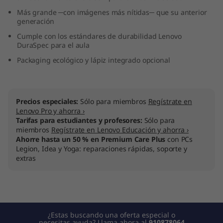
"
Más grande ─con imágenes más nítidas─ que su anterior
generación
I
Cumple con los estándares de durabilidad Lenovo
DuraSpec para el aula
n
Packaging ecológico y lápiz integrado opcional
t
e
Precios especiales:
Sólo para miembros
Regístrate en
Lenovo Pro y ahorra ›
l
Tarifas para estudiantes y profesores:
Sólo para
miembros
Regístrate en Lenovo Educación y ahorra ›
)
Ahorre hasta un 50 % en Premium Care Plus
con PCs
Legion, Idea y Yoga: reparaciones rápidas, soporte y
extras
¿Estas buscando una oferta especial o
necesitas ayuda? Llama ahora al
910878064