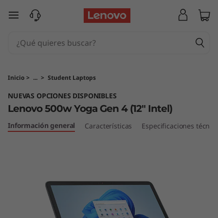
L
Ir al contenido principal
e
n
o
Inicio
>
...
>
Student Laptops
v
NUEVAS OPCIONES DISPONIBLES
Lenovo 500w Yoga Gen 4 (12" Intel)
o
Información general
Características
Especificaciones técnic
5
0
0
w