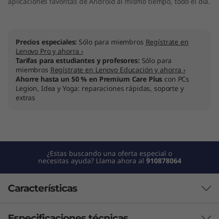
aplicaciones favoritas de Android al mismo tiempo, todo el día.
1
4
Precios especiales:
Sólo para miembros
Regístrate en
"
Lenovo Pro y ahorra ›
Tarifas para estudiantes y profesores:
Sólo para
miembros
Regístrate en Lenovo Educación y ahorra ›
)
Ahorre hasta un 50 % en Premium Care Plus
con PCs
Legion, Idea y Yoga: reparaciones rápidas, soporte y
extras
¿Estas buscando una oferta especial o
necesitas ayuda? Llama ahora al
910878064
Características
Especificaciones técnicas