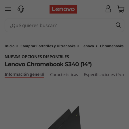
L
Ir al contenido principal
e
n
o
Inicio
>
Comprar Portátiles y Ultrabooks
>
Lenovo
>
Chromebooks
v
NUEVAS OPCIONES DISPONIBLES
Lenovo Chromebook S340 (14")
o
Información general
Características
Especificaciones técnic
C
h
r
o