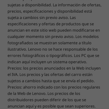
Este es el futuro de la excelencia y la seguridad del PC
sujetas a disponibilidad. La información de ofertas,
para tu nuevo dispositivo Lenovo.
precios, especificaciones y disponibilidad está
sujeta a cambios sin previo aviso. Las
Conéctate
Actualiza la garantía de tu portátil
especificaciones y ofertas de productos que se
anuncian en este sitio web pueden modificarse en
El Chromebook S340-14 de facilita la conexión
En Lenovo, todos los portátiles vienen con una garantía
cualquier momento sin previo aviso. Los modelos
a otros dispositivos gracias a sus dos puertos
de la batería de un año, independientemente de la
fotografiados se muestran solamente a título
ª
garantía de tu ordenador. Pero aquí está el verdadero
ultrarrápidos USB 3.1 tipo C (1.
generación),
ilustrativo. Lenovo no se hace responsable de los
cambio revolucionario: ofrecemos una
Sealed Battery
ª
dos puertos USB 3.1 tipo A (1.
generación) y
errores fotográficos o tipográficos. Los PC que se
Warranty de tres años
en algunos PC. Disfruta de tres
toma de audio. El wifi 802.11ac y el Bluetooth
indican aquí incluyen un sistema operativo.
años de batería con una autonomía sin problemas al
4.2 incorporados consiguen que la conexión
comprar esta actualización con tu dispositivo o durante
Precios: los precios anunciados en la Web incluyen
inalámbrica se haga como si nada.
el período de garantía de la batería original de un año
el IVA. Los precios y las ofertas del carro están
(si tu batería está en buen estado). Y lo que es mejor,
sujetos a cambios hasta que se envía el pedido.
tienes cubierto un cambio de batería en caso de sufrir
Precios: ahorro indicado con los precios regulares
contratiempos. Mejora tu experiencia con la opción de
de la Web de Lenovo. Los precios de los
actualizar al On-site Service. En Lenovo, la excelencia
distribuidores pueden diferir de los que se
reside allí donde el rendimiento y la protección del
anuncian aquí y es posible que sean superiores.
portátil se unen.