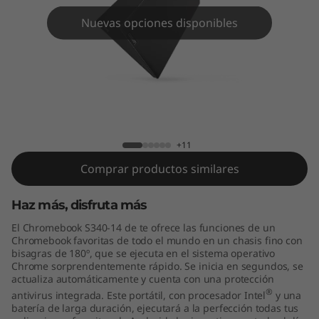
m
Nuevas opciones disponibles
e
b
o
o
Lenovo Chromebook S340 (14")
+11
k
Comprar productos similares
S
Haz más, disfruta más
3
El Chromebook S340-14 de te ofrece las funciones de un
4
Chromebook favoritas de todo el mundo en un chasis fino con
bisagras de 180º, que se ejecuta en el sistema operativo
Chrome sorprendentemente rápido. Se inicia en segundos, se
0
actualiza automáticamente y cuenta con una protección
®
antivirus integrada. Este portátil, con procesador Intel
y una
(
batería de larga duración, ejecutará a la perfección todas tus