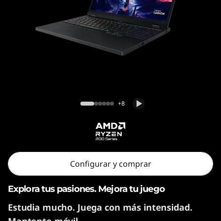
1
0
(
1
5
Legion 5 Gen 10 (15" AMD)
"
+8
A
M
Configurar y comprar
D
)
Explora tus pasiones. Mejora tu juego
Estudia mucho. Juega con más intensidad.
Mantente móvil.