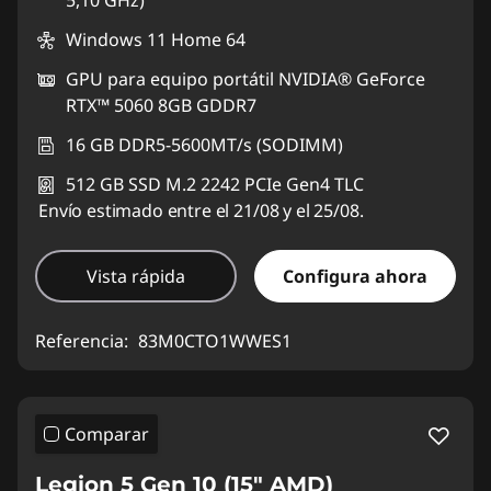
5,10 GHz)
Windows 11 Home 64
GPU para equipo portátil NVIDIA® GeForce
RTX™ 5060 8GB GDDR7
16 GB DDR5-5600MT/s (SODIMM)
512 GB SSD M.2 2242 PCIe Gen4 TLC
Envío estimado entre el 21/08 y el 25/08.
Vista rápida
Configura ahora
Referencia:
83M0CTO1WWES1
Comparar
Legion 5 Gen 10 (15" AMD)