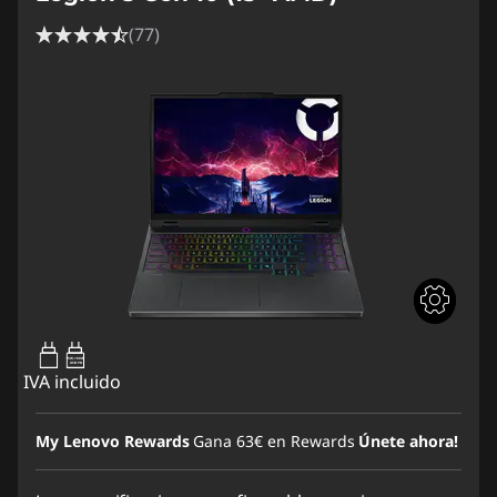
(77)
95W-100W
USB PD
IVA incluido
My Lenovo Rewards
Gana
63€
en Rewards
Únete ahora!