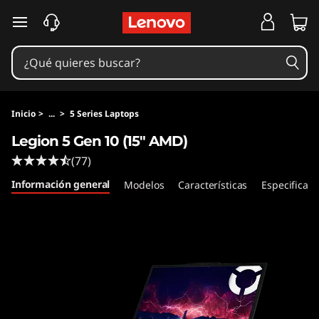
L
Ir al contenido principal
e
g
i
Inicio
>
...
>
5 Series Laptops
o
Legion 5 Gen 10 (15" AMD)
(77)
n
Información general
Modelos
Características
Especificaci
5
G
e
n