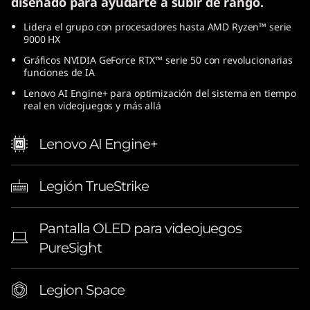
diseñado para ayudarte a subir de rango.
ó
Lidera el grupo con procesadores hasta AMD Ryzen™ serie
9000 HX
n
Gráficos NVIDIA GeForce RTX™ serie 50 con revolucionarias
(
funciones de IA
Lenovo AI Engine+ para optimización del sistema en tiempo
1
real en videojuegos y más allá
6
Lenovo AI Engine+
"
Legión TrueStrike
A
M
Pantalla OLED para videojuegos
PureSight
D
)
Legion Space