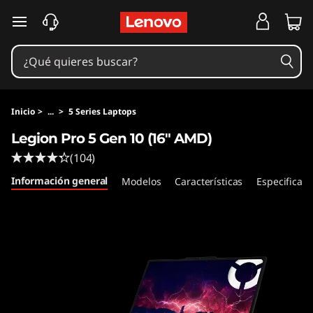
L
Ir al contenido principal
e
g
i
Inicio
>
...
>
5 Series Laptops
o
Legion Pro 5 Gen 10 (16" AMD)
(104)
n
Información general
Modelos
Características
Especificaci
P
r
o
5