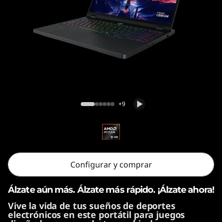
1
0
ª
g
e
Legion Pro 5 Gen 10 (16" AMD)
n
+9
e
r
Configurar y comprar
a
c
Álzate aún más. Álzate más rápido. ¡Álzate ahora!
Vive la vida de tus sueños de deportes
i
electrónicos en este portátil para juegos