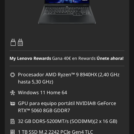
65W-100W
USB PD
My Lenovo Rewards
Gana
40€
en Rewards
Únete ahora!
Procesador AMD Ryzen™ 9 8940HX (2,40 GHz
hasta 5,30 GHz)
Windows 11 Home 64
GPU para equipo portátil NVIDIA® GeForce
RTX™ 5060 8GB GDDR7
32 GB DDR5-5200MT/s (SODIMM)(2 x 16 GB)
1 TB SSD M.2 2242 PCIe Gen4 TLC