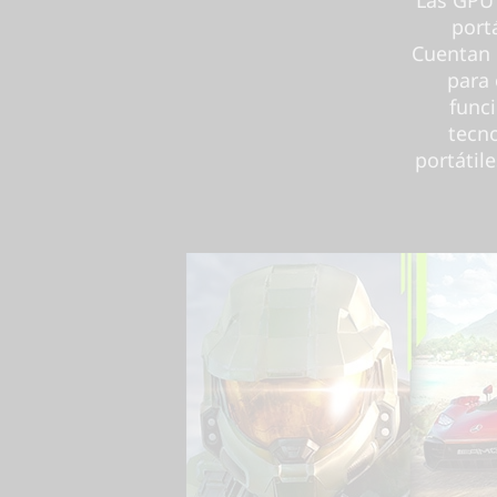
port
Cuentan 
para 
func
tecno
portátil