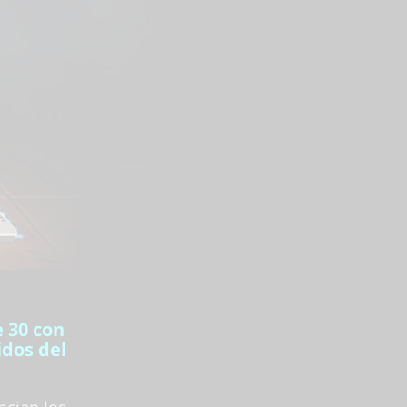
 30 con
idos del
ncian los