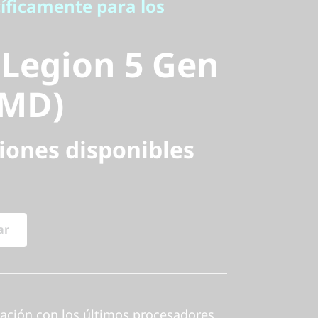
egion 5
íficamente para los
5" AMD)
Legion 5 Gen
AMD)
iones disponibles
ar
ación con los últimos procesadores