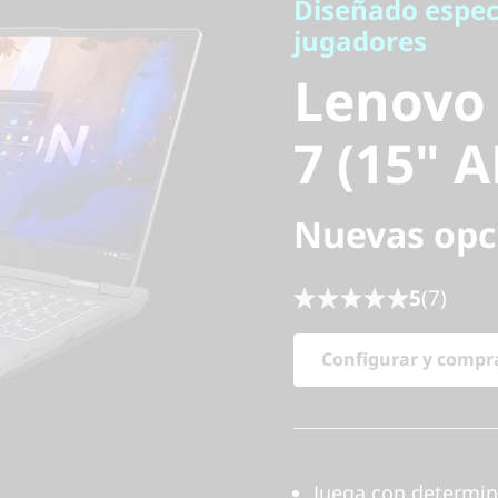
Lenovo L
Diseñado espec
jugadores
Gen 7 (1
Lenovo 
7 (15" 
Nuevas opc
5
(7)
Configurar y compr
Juega con determin