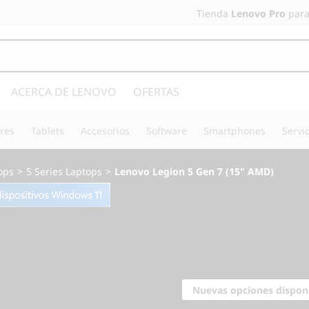
Tienda
Lenovo Pro
para
ACERCA DE LENOVO
OFERTAS
res
Tablets
Accesorios
Software
Smartphones
Servi
ops
>
5 Series Laptops
>
Lenovo Legion 5 Gen 7 (15" AMD)
Diseñado específi
jugadores
Nuevas opciones dispon