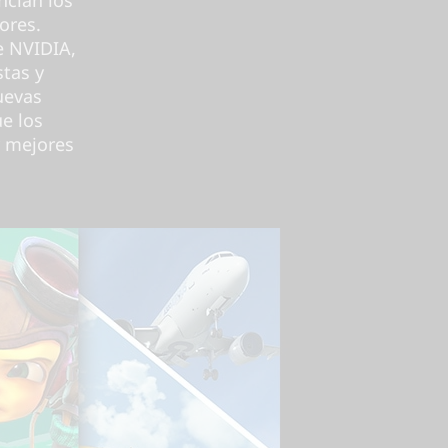
ores.
e NVIDIA,
stas y
uevas
ue los
y mejores