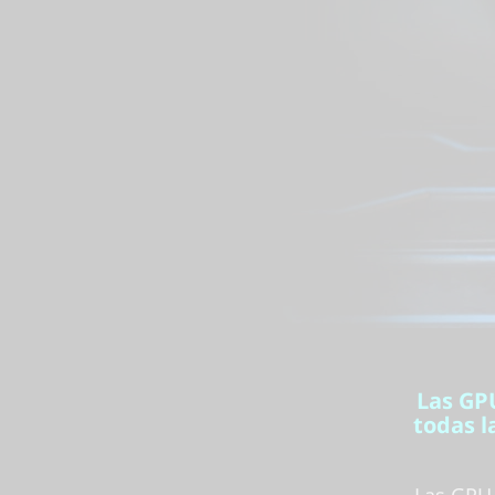
Las GP
todas l
Las GPU