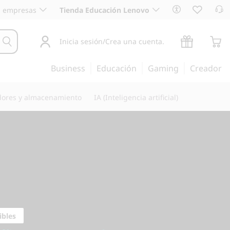
 empresas
Tienda Educación Lenovo
Inicia sesión/Crea una cuenta.
Business
Educación
Gaming
Creador
dores y almacenamiento
IA (Inteligencia artificial)
camente para los
ibles