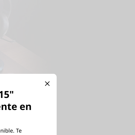
15"
ente en
nible. Te