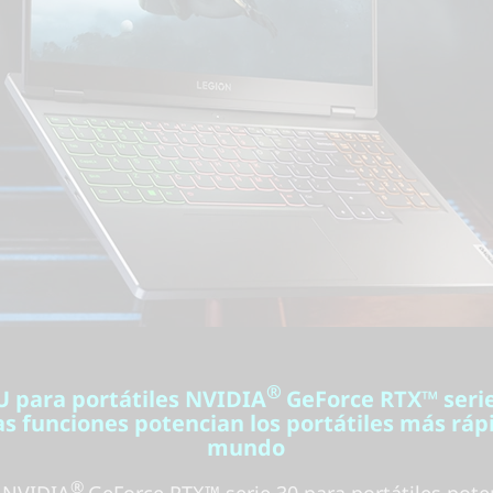
®
U para portátiles NVIDIA
GeForce RTX™ serie
as funciones potencian los portátiles más ráp
mundo
®
 NVIDIA
GeForce RTX™ serie 30 para portátiles pote