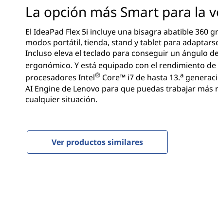
x
n
La opción más Smart para la v
5
c
i
El IdeaPad Flex 5i incluye una bisagra abatible 360 
i
p
modos portátil, tienda, stand y tablet para adaptarse 
a
Incluso eleva el teclado para conseguir un ángulo d
G
l
ergonómico. Y está equipado con el rendimiento de 
®
a
procesadores Intel
Core™ i7 de hasta 13.
generaci
e
AI Engine de Lenovo para que puedas trabajar más 
cualquier situación.
n
8
Ver productos similares
(
1
4
"