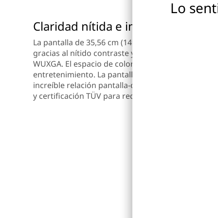
Lo sent
Claridad nítida e impactante
La pantalla de 35,56 cm (14″) parece más grande d
gracias al nítido contraste y la impresionante clar
WUXGA. El espacio de color fotorrealista del DCI-P3
entretenimiento. La pantalla de 16:10 y las bisagr
increíble relación pantalla-cuerpo del 90 % con 
y certificación TÜV para reducir el cansancio ocula