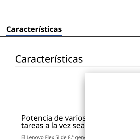
I
n
Características
t
e
Características
l
)
Potencia de varios núcleos para q
tareas a la vez sea sencillo
El Lenovo Flex 5i de 8.ª generación incluye un proc