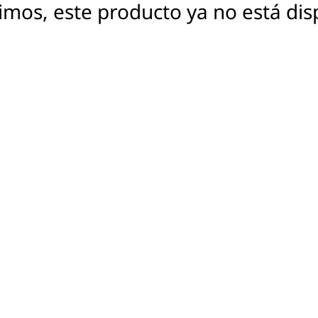
imos, este producto ya no está dis
e lo que en realidad es
idad de la pantalla OLED
 al 100 % da vida al
as estrechas ofrecen una
sonido avanzado Dolby Audio®
r.