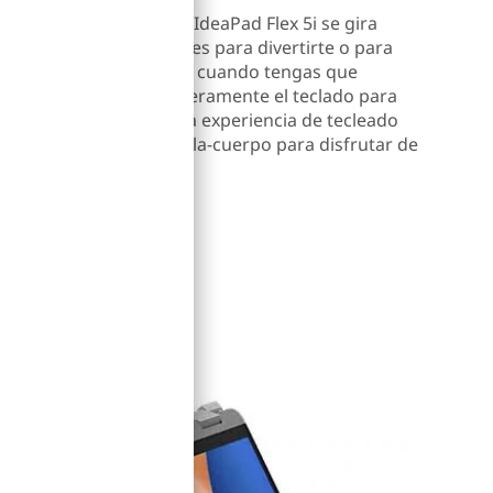
r, jugar o compartir, el IdeaPad Flex 5i se gira
 o stand cuando lo uses para divertirte o para
nlo en modo tablet para cuando tengas que
gra abatible levanta ligeramente el teclado para
a pantalla y conseguir una experiencia de tecleado
nta la relación pantalla-cuerpo para disfrutar de