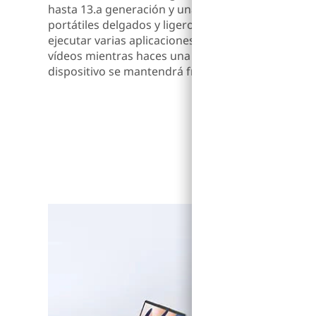
hasta 13.a generación y una gama de CPU diseña
portátiles delgados y ligeros. Los diferentes núcle
ejecutar varias aplicaciones a la vez sin complicac
vídeos mientras haces una videollamada con la co
dispositivo se mantendrá fresco y silencioso en cu