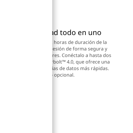
ividad y velocidad todo en uno
idamente tu PC? Añade 2 horas de duración de la
a de 15 minutos. Inicia sesión de forma segura y
ensor de huellas dactilares. Conéctalo a hasta dos
vidad universal Thunderbolt™ 4.0, que ofrece una
mpatible y transferencias de datos más rápidas.
 el lápiz digital Lenovo opcional.