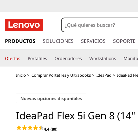
I
d
e
I
r
PRODUCTOS
SOLUCIONES
SERVICIOS
SOPORTE
a
a
l
P
Ofertas
Portátiles
Ordenadores
Workstations
Monito
c
o
a
n
Inicio
>
Comprar Portátiles y Ultrabooks
>
IdeaPad
>
IdeaPad Fle
t
d
e
n
F
Nuevas opciones disponibles
i
d
l
IdeaPad Flex 5i Gen 8 (14" 
o
p
e
r
4.4
(80)
i