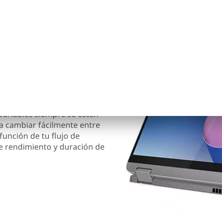
e cambian. El motor de IA
ático para mejorar el
 variables siempre se estén
 cambiar fácilmente entre
función de tu flujo de
re rendimiento y duración de