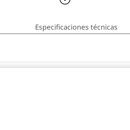
Especificaciones técnicas
ue hacer varias
®
esador Intel
Core™ i7 de