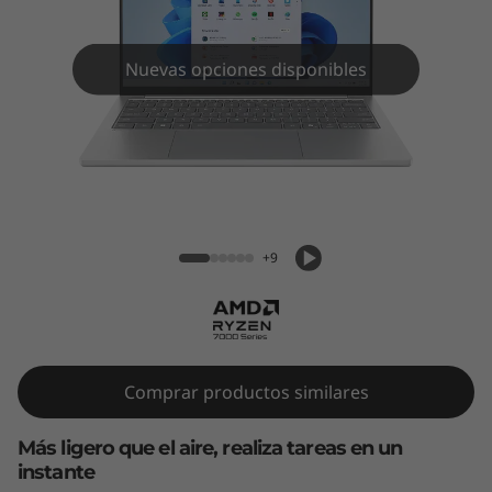
m
5
Nuevas opciones disponibles
G
e
n
IdeaPad Slim 5 Gen 10 (13" AMD)
1
+9
0
(
1
Comprar productos similares
3
Más ligero que el aire, realiza tareas en un
"
instante