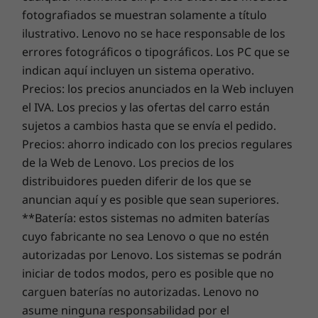
14,3 mm x 295,58 mm x 206,95 mm
para tu nuevo dispositivo Lenovo.
Más pantalla, más
fotografiados se muestran solamente a título
Peso
ilustrativo. Lenovo no se hace responsable de los
espectáculo
errores fotográficos o tipográficos. Los PC que se
A partir de 1,15 kg
Actualiza la garantía de tu portátil
indican aquí incluyen un sistema operativo.
¡Luces, cámara y acción! El portátil IdeaPad
En Lenovo, todos los portátiles vienen con una garantía
Teclado
Precios: los precios anunciados en la Web incluyen
Slim 5 transforma el tiempo libre en un
de la batería de un año, independientemente de la
Teclado con retroiluminación
el IVA. Los precios y las ofertas del carro están
auténtico espectáculo gracias a su pantalla
garantía de tu ordenador. Pero aquí está el verdadero
Tecla Copilot
sujetos a cambios hasta que se envía el pedido.
LCD de 13,3″ de alta resolución, con colores
cambio revolucionario: ofrecemos una
Sealed Battery
Recorrido de teclas de 1,3 mm (0,05″)
Precios: ahorro indicado con los precios regulares
vivos y una mayor gama cromática que
Warranty de tres años
en algunos PC. Disfruta de tres
Mylar TrackPad
de la Web de Lenovo. Los precios de los
proporciona un brillo fiel a la realidad. Su
años de batería con una autonomía sin problemas al
distribuidores pueden diferir de los que se
amplia pantalla brinda un mayor espacio
comprar esta actualización con tu dispositivo o durante
Las especificaciones pueden variar según la región o el modelo.
vertical, perfecto para redes sociales o juegos,
anuncian aquí y es posible que sean superiores.
el período de garantía de la batería original de un año
mientras que su máxima relación pantalla-
**Batería: estos sistemas no admiten baterías
(si tu batería está en buen estado). Y lo que es mejor,
cuerpo supone más pantalla y menos bisel.
tienes cubierto un cambio de batería en caso de sufrir
cuyo fabricante no sea Lenovo o que no estén
Sostenibilidad
contratiempos. Mejora tu experiencia con la opción de
autorizadas por Lenovo. Los sistemas se podrán
actualizar al On-site Service. En Lenovo, la excelencia
Material
iniciar de todos modos, pero es posible que no
reside allí donde el rendimiento y la protección del
90 % de plástico reciclado posconsumo (PCC) utilizado
carguen baterías no autorizadas. Lenovo no
portátil se unen.
en la carcasa del adaptador de alimentación negro de
asume ninguna responsabilidad por el