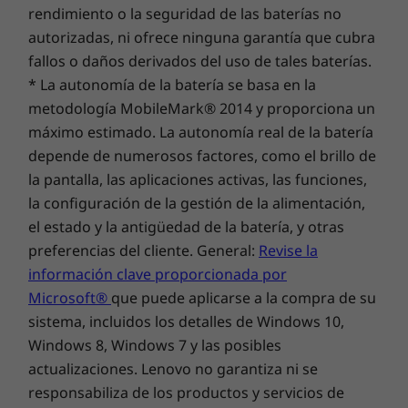
65 W
rendimiento o la seguridad de las baterías no
90 % de plástico que habría terminado en el océano en
autorizadas, ni ofrece ninguna garantía que cubra
la bolsa del sistema
fallos o daños derivados del uso de tales baterías.
®
Cartón con certificación Forest Stewardship Council
* La autonomía de la batería se basa en la
(FSC)
metodología MobileMark® 2014 y proporciona un
máximo estimado. La autonomía real de la batería
Certificaciones y registros
depende de numerosos factores, como el brillo de
®
ENERGY STAR
8.0
la pantalla, las aplicaciones activas, las funciones,
Elegancia y gran
®
EPEAT
Gold*
la configuración de la gestión de la alimentación,
®
el estado y la antigüedad de la batería, y otras
Certificación Eyesafe
para poca luz azul (solución de
resistencia con
hardware)
preferencias del cliente. General:
Revise la
opciones de
®
información clave proporcionada por
Certificación Eyesafe
para poca luz azul (solución de
Microsoft®
que puede aplicarse a la compra de su
software)
conectividad
MIL-STD 810H
sistema, incluidos los detalles de Windows 10,
Windows Cortana
Windows 8, Windows 7 y las posibles
​El portátil IdeaPad Slim 5 es ultraportátil
actualizaciones. Lenovo no garantiza ni se
*Visita
www.epeat.net
para ver el estado del registro por país.
gracias a su escaso peso (1,15 kg) y a sus
responsabiliza de los productos y servicios de
estilizadas dimensiones (0,56 pulgadas). Por si
Las especificaciones pueden variar según la región o el modelo.