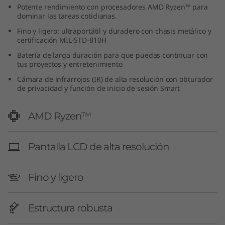
Potente rendimiento con procesadores AMD Ryzen™ para
A
dominar las tareas cotidianas.
M
Fino y ligero: ultraportátil y duradero con chasis metálico y
certificación MIL-STD-810H
D
Batería de larga duración para que puedas continuar con
tus proyectos y entretenimiento
)
Cámara de infrarrojos (IR) de alta resolución con obturador
de privacidad y función de inicio de sesión Smart
AMD Ryzen™
Pantalla LCD de alta resolución
Fino y ligero
Estructura robusta