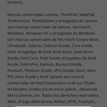
fuera poco, su chasis metálico y la certificación
terceros.
MIL-STD-810H garantizan una auténtica
fiabilidad y durabilidad. Este dispositivo
Marcas comerciales: Lenovo, ThinkPad, IdeaPad,
Información adicional
incorpora una excelente conectividad gracias a
ThinkCentre, ThinkStation y el logotipo de Lenovo
sus numerosos puertos USB, DisplayPort 1.4,
son marcas comerciales de Lenovo. Microsoft,
Seguridad
HDMI y una toma de audio, que le confieren
Windows, Windows NT y el logotipo de Windows
Inicio de sesión Smart mediante reconocimiento facial
una gran versatilidad.
son marcas comerciales de Microsoft Corporation.
(requiere cámara de infrarrojos)
Ultrabook, Celeron, Celeron Inside, Core Inside,
Cámara web con obturador de privacidad
Intel, el logotipo de Intel, Intel Atom, Intel Atom
Software preinstalado
Inside, Intel Core, Intel Inside, el logotipo de Intel
Dolby Audio™
Inside, Intel vPro, Itanium, Itanium Inside,
Lenovo Vantage
Pentium, Pentium Inside, vPro Inside, Xeon, Xeon
®
McAfee
LiveSafe™ (versión de prueba)
Phi, Xeon Inside y Intel Optane son marcas
Office 365 (versión de prueba)
comerciales de Intel Corporation o de sus filiales
Windows 11 Home/Pro
en Estados Unidos y/o en otros países. Advanced
Micro Devices, Inc. Todos los derechos reservados.
Contenido de la caja
AMD, el logo AMD Arrow, Athlon, EPYC, FreeSync,
Portátil Lenovo IdeaPad Slim 5 Gen 10 (13″ AMD)