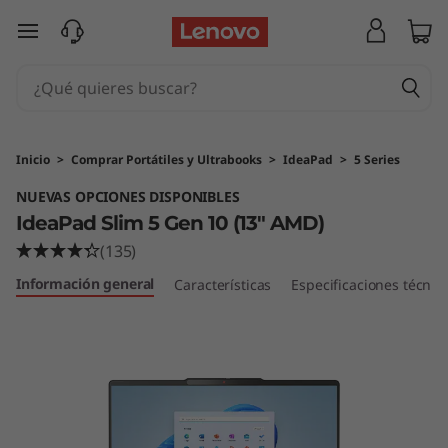
I
Ir al contenido principal
d
e
a
Inicio
>
Comprar Portátiles y Ultrabooks
>
IdeaPad
>
5 Series
P
NUEVAS OPCIONES DISPONIBLES
IdeaPad Slim 5 Gen 10 (13" AMD)
a
(135)
d
Información general
Características
Especificaciones técnic
S
l
i