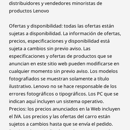
rendimiento del PC
proyectos, mientras que Intel.
distribuidores y vendedores minoristas de
DISEÑO
productos Lenovo
Prepárate para embarcarte en un viaje electrizante
®
con
Lenovo Smart Lock
, equipado con Absolute
. Tú
Dimensiones (alto × ancho × fondo)
Ofertas y disponibilidad: todas las ofertas están
tienes el control, no importa en qué parte del mundo
No táctil: 15,95-17,9 mm por 356 mm x 250 mm /
sujetas a disponibilidad. La información de ofertas,
te encuentres. Localiza, bloquea, protege y recupera tu
0,63"-0,70" x 14,02" x 9,84"
precios, especificaciones y disponibilidad está
PC robado a tus órdenes. Añade
Lenovo Smart
Táctil: 16,5-18,5 mm x 356 mm x 250 mm / 0,65"-0,73" x
Performance
y prepárate para un emocionante
sujeta a cambios sin previo aviso. Las
14,02" x 9,84"
aumento en el rendimiento diario de tu PC. Disfruta de
especificaciones y ofertas de productos que se
una experiencia online fluida y fortalece tus defensas.
anuncian en este sitio web pueden modificarse en
Peso
Este es el futuro de la excelencia y la seguridad del PC
cualquier momento sin previo aviso. Los modelos
A partir de 1,71 kg
para tu nuevo dispositivo Lenovo.
fotografiados se muestran solamente a título
ilustrativo. Lenovo no se hace responsable de los
Teclado
errores fotográficos o tipográficos. Los PC que se
Actualiza la garantía de tu portátil
Retroiluminado
Da rienda suelta a la brillantez en una
indican aquí incluyen un sistema operativo.
Recorrido de teclas de 1,5 mm
pantalla OLED de 16"
En Lenovo, todos los portátiles vienen con una garantía
Precios: los precios anunciados en la Web incluyen
Touchpad de vidrio de 135 x 80
de la batería de un año, independientemente de la
el IVA. Los precios y las ofertas del carro están
Unleash Brilliance on
garantía de tu ordenador. Pero aquí está el verdadero
Colores
sujetos a cambios hasta que se envía el pedido.
cambio revolucionario: ofrecemos una
Sealed Battery