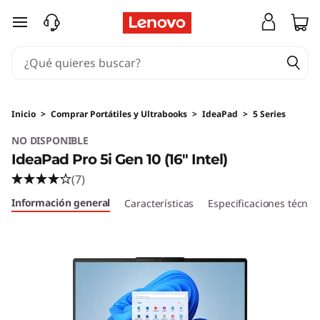
I
Ir al contenido principal
d
e
a
Inicio
>
Comprar Portátiles y Ultrabooks
>
IdeaPad
>
5 Series
P
NO DISPONIBLE
IdeaPad Pro 5i Gen 10 (16" Intel)
a
(7)
d
Información general
Características
Especificaciones técnic
P
r
o