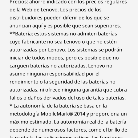
a 16" OLED Display
Precios: ahorro indicado con los precios regulares
Luna Grey
Warranty de tres años
en algunos PC. Disfruta de tres
de la Web de Lenovo. Los precios de los
Frost Blue
años de batería con una autonomía sin problemas al
Explora una pantalla OLED de 2,8 K de 16" con
distribuidores pueden diferir de los que se
comprar esta actualización con tu dispositivo o durante
formato 16:10 y una tasa de actualización
anuncian aquí y es posible que sean superiores.
el período de garantía de la batería original de un año
SOSTENIBILIDAD
variable de 30-120 Hz. Además, es cómoda
**Batería: estos sistemas no admiten baterías
(si tu batería está en buen estado). Y lo que es mejor,
para la vista con la certificación TÜV, para que
tienes cubierto un cambio de batería en caso de sufrir
cuyo fabricante no sea Lenovo o que no estén
Material
puedas ver series seguidas, jugar o crear sin
contratiempos. Mejora tu experiencia con la opción de
autorizadas por Lenovo. Los sistemas se podrán
forzar tanto la vista. Verás aparecer tus ideas
Metal
actualizar al On-site Service. En Lenovo, la excelencia
iniciar de todos modos, pero es posible que no
en pantalla vívidamente, ya sea para estudiar o
Opcional: cubierta reciclada en un 50 %
reside allí donde el rendimiento y la protección del
carguen baterías no autorizadas. Lenovo no
por diversión.
portátil se unen.
Certificaciones y registros
asume ninguna responsabilidad por el
rendimiento o la seguridad de las baterías no
MIL-STD-810H
autorizadas, ni ofrece ninguna garantía que cubra
EPEAT
® Gold, cuando proceda*
fallos o daños derivados del uso de tales baterías.
®
ENERGY STAR
8.0
* La autonomía de la batería se basa en la
Certificación TÜV Rheinland de baja emisión de luz
metodología MobileMark® 2014 y proporciona un
azul (hardware y software)
máximo estimado. La autonomía real de la batería
®
Eyesafe
depende de numerosos factores, como el brillo de
la pantalla, las aplicaciones activas, las funciones,