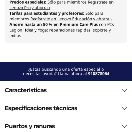
Precios especiales:
Sólo para miembros
Regístrate en
I
Lenovo Pro y ahorra ›
Tarifas para estudiantes y profesores:
Sólo para
n
miembros
Regístrate en Lenovo Educación y ahorra ›
Ahorre hasta un 50 % en Premium Care Plus
con PCs
Legion, Idea y Yoga: reparaciones rápidas, soporte y
t
extras
e
l
)
¿Estas buscando una oferta especial o
necesitas ayuda? Llama ahora al
910878064
Características
Especificaciones técnicas
Revoluciona la informática con la IA de
Lenovo
Puertos y ranuras
RENDIMIENTO
Revolutionize