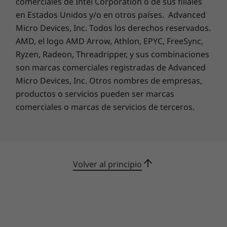
comerciales de Intel Corporation o de sus filiales
así no tendrás que preocuparte cuando
quieras encenderlo de forma instantánea e
en Estados Unidos y/o en otros países. Advanced
iniciar sesión de forma segura. Aprovéchate de
Micro Devices, Inc. Todos los derechos reservados.
las opciones de conectividad flexibles con dos
AMD, el logo AMD Arrow, Athlon, EPYC, FreeSync,
puertos tipo C plenamente funcionales y
Ryzen, Radeon, Threadripper, y sus combinaciones
brinda a tu dispositivo la energía necesaria
son marcas comerciales registradas de Advanced
para todo el día con una carga superrápida
Micro Devices, Inc. Otros nombres de empresas,
para maximizar tu comodidad y la eficiencia.
productos o servicios pueden ser marcas
comerciales o marcas de servicios de terceros.
Volver al principio