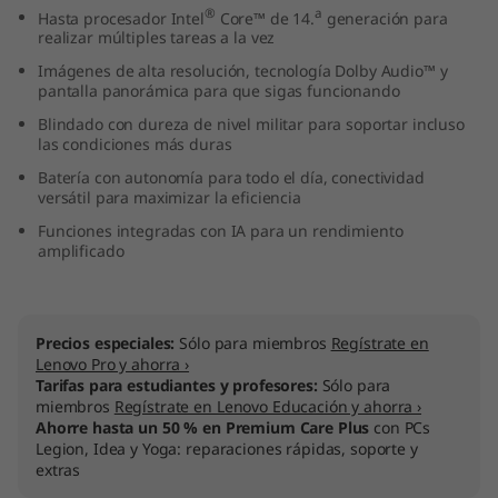
®
a
Hasta procesador Intel
Core™ de 14.
generación para
I
realizar múltiples tareas a la vez
n
Imágenes de alta resolución, tecnología Dolby Audio™ y
pantalla panorámica para que sigas funcionando
t
Blindado con dureza de nivel militar para soportar incluso
las condiciones más duras
e
Batería con autonomía para todo el día, conectividad
versátil para maximizar la eficiencia
l
Funciones integradas con IA para un rendimiento
amplificado
)
Precios especiales:
Sólo para miembros
Regístrate en
Lenovo Pro y ahorra ›
Tarifas para estudiantes y profesores:
Sólo para
miembros
Regístrate en Lenovo Educación y ahorra ›
Ahorre hasta un 50 % en Premium Care Plus
con PCs
Legion, Idea y Yoga: reparaciones rápidas, soporte y
extras