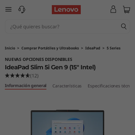
I
Ir al contenido principal
d
e
a
Inicio
>
Comprar Portátiles y Ultrabooks
>
IdeaPad
>
5 Series
P
NUEVAS OPCIONES DISPONIBLES
IdeaPad Slim 5i Gen 9 (15" Intel)
a
(12)
d
Información general
Características
Especificaciones técnic
S
l
i