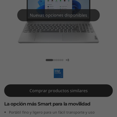
m
5
Nuevas opciones disponibles
i
G
e
IdeaPad Slim 5i Gen 9 (15" Intel)
n
+8
9
(
1
Comprar productos similares
5
La opción más Smart para la movilidad
"
Portátil fino y ligero para un fácil transporte y uso