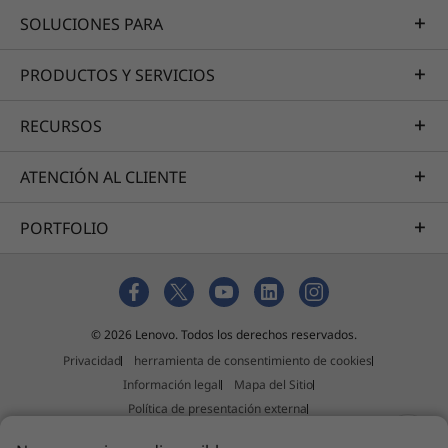
SOLUCIONES PARA
PRODUCTOS Y SERVICIOS
RECURSOS
ATENCIÓN AL CLIENTE
PORTFOLIO
Las especificaciones pueden variar según la región o el modelo.
© 2026 Lenovo. Todos los derechos reservados.
Privacidad
herramienta de consentimiento de cookies
Información legal
Mapa del Sitio
Política de presentación externa
Declaración contra la esclavitud y la trata de personas