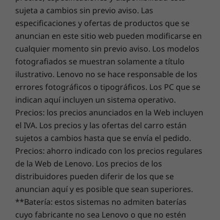
sutil y elegante.
Performance
y prepárate para un emocionante
sujeta a cambios sin previo aviso. Las
Peso
aumento en el rendimiento diario de tu PC. Disfruta de
especificaciones y ofertas de productos que se
A partir de 1,79 kg
una experiencia online fluida y fortalece tus defensas.
anuncian en este sitio web pueden modificarse en
Este es el futuro de la excelencia y la seguridad del PC
cualquier momento sin previo aviso. Los modelos
para tu nuevo dispositivo Lenovo.
fotografiados se muestran solamente a título
SOSTENIBILIDAD
ilustrativo. Lenovo no se hace responsable de los
Certificaciones/registros
errores fotográficos o tipográficos. Los PC que se
Actualiza la garantía de tu portátil
indican aquí incluyen un sistema operativo.
®
ENERGY STAR
8.0
En Lenovo, todos los portátiles vienen con una garantía
Precios: los precios anunciados en la Web incluyen
®
EPEAT
Gold, allí donde corresponda*
de la batería de un año, independientemente de la
el IVA. Los precios y las ofertas del carro están
garantía de tu ordenador. Pero aquí está el verdadero
sujetos a cambios hasta que se envía el pedido.
* Visita
www.epeat.net
para ver el estado del registro por país.
cambio revolucionario: ofrecemos una
Sealed Battery
Precios: ahorro indicado con los precios regulares
Warranty de tres años
en algunos PC. Disfruta de tres
Todo lo que necesitas para rendir al
de la Web de Lenovo. Los precios de los
años de batería con una autonomía sin problemas al
OTRA INFORMACIÓN
máximo
distribuidores pueden diferir de los que se
comprar esta actualización con tu dispositivo o durante
anuncian aquí y es posible que sean superiores.
el período de garantía de la batería original de un año
Software preinstalado
La velocidad y la eficiencia sin precedentes
**Batería: estos sistemas no admiten baterías
(si tu batería está en buen estado). Y lo que es mejor,
vienen con el portátil IdeaPad 5i de 9.ª
Amazon Alexa
tienes cubierto un cambio de batería en caso de sufrir
cuyo fabricante no sea Lenovo o que no estén
generación de 38,1 cm (15"), equipado con los