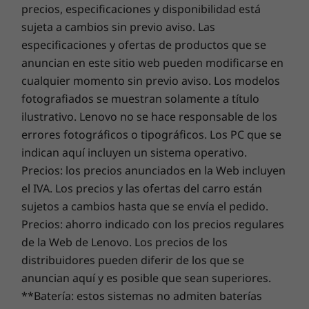
Lector de tarjetas micro-SD
®
Intel
Core™ de 13.a generación, sino que su
precios, especificaciones y disponibilidad está
PC robado a tus órdenes. Añade
Lenovo Smart
rendimiento térmico ha sido mejorado para
Performance
y prepárate para un emocionante
sujeta a cambios sin previo aviso. Las
que todo funcione a la perfección. Este portátil
Las velocidades de transferencia del puerto USB son aproximadas y dependen de
aumento en el rendimiento diario de tu PC. Disfruta de
especificaciones y ofertas de productos que se
también cuenta con memoria ultrarrápida y
una experiencia online fluida y fortalece tus defensas.
muchos factores, como la capacidad de procesamiento de los dispositivos host y
anuncian en este sitio web pueden modificarse en
almacenamiento en disco de estado sólido
Este es el futuro de la excelencia y la seguridad del PC
periféricos, los atributos de los archivos, la configuración del ordenador y los
cualquier momento sin previo aviso. Los modelos
más que suficiente para satisfacer tus
para tu nuevo dispositivo Lenovo.
entornos operativos. Las velocidades reales variarán y podrán ser menores de lo
fotografiados se muestran solamente a título
necesidades, allá donde te lleve la vida.
esperado.
ilustrativo. Lenovo no se hace responsable de los
errores fotográficos o tipográficos. Los PC que se
Actualiza la garantía de tu portátil
Certificaciones/registros
indican aquí incluyen un sistema operativo.
ENERGY STAR® 8.0
En Lenovo, todos los portátiles vienen con una garantía
Precios: los precios anunciados en la Web incluyen
EPEAT® Silver si procede*
de la batería de un año, independientemente de la
el IVA. Los precios y las ofertas del carro están
garantía de tu ordenador. Pero aquí está el verdadero
sujetos a cambios hasta que se envía el pedido.
cambio revolucionario: ofrecemos una
Sealed Battery
Visita
WWW.EPEAT.NET
para ver el estado del registro por país.
Precios: ahorro indicado con los precios regulares
Warranty de tres años
en algunos PC. Disfruta de tres
de la Web de Lenovo. Los precios de los
Contenido de la caja
años de batería con una autonomía sin problemas al
distribuidores pueden diferir de los que se
comprar esta actualización con tu dispositivo o durante
IdeaPad Slim 5i [40,64 cm (16″), Intel]
anuncian aquí y es posible que sean superiores.
el período de garantía de la batería original de un año
Adaptador de alimentación de 65 W o 100 W
**Batería: estos sistemas no admiten baterías
(si tu batería está en buen estado). Y lo que es mejor,
Guía de inicio rápido