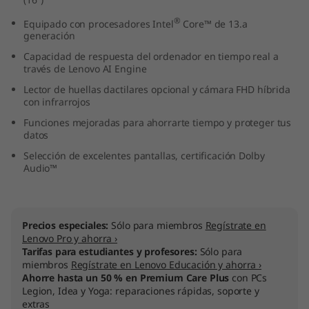
I
®
Equipado con procesadores Intel
Core™ de 13.a
generación
n
Capacidad de respuesta del ordenador en tiempo real a
través de Lenovo AI Engine
t
Lector de huellas dactilares opcional y cámara FHD híbrida
e
con infrarrojos
Funciones mejoradas para ahorrarte tiempo y proteger tus
l
datos
Selección de excelentes pantallas, certificación Dolby
)
Audio™
Precios especiales:
Sólo para miembros
Regístrate en
Lenovo Pro y ahorra ›
Tarifas para estudiantes y profesores:
Sólo para
miembros
Regístrate en Lenovo Educación y ahorra ›
Ahorre hasta un 50 % en Premium Care Plus
con PCs
Legion, Idea y Yoga: reparaciones rápidas, soporte y
extras