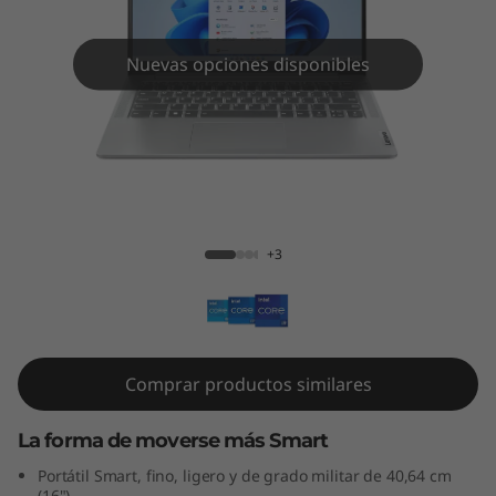
m
5
Nuevas opciones disponibles
i
G
e
IdeaPad Slim 5i Gen 8 (16" Intel)
n
+3
8
(
1
Comprar productos similares
6
La forma de moverse más Smart
"
Portátil Smart, fino, ligero y de grado militar de 40,64 cm
(16")