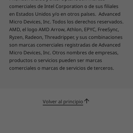
diseñado para ayudarte a trabajar más rápido
comerciales de Intel Corporation o de sus filiales
y de forma más segura. Además de un panel
en Estados Unidos y/o en otros países. Advanced
táctil grande, tiene un sensor de huellas
Micro Devices, Inc. Todos los derechos reservados.
dactilares opcional y un inicio de sesión facial
AMD, el logo AMD Arrow, Athlon, EPYC, FreeSync,
seguro a través de la cámara FHD con
Ryzen, Radeon, Threadripper, y sus combinaciones
infrarrojos, para que puedas estar listo y
son marcas comerciales registradas de Advanced
ponerte en marcha rápidamente. Tiene un
Micro Devices, Inc. Otros nombres de empresas,
obturador de privacidad físico con el que
productos o servicios pueden ser marcas
puedes cerrar la cámara web. Gracias a Rapid
comerciales o marcas de servicios de terceros.
Charge Boost, el portátil te brinda 2 horas de
duración de la batería con solo 15 minutos de
carga. Además, con dos puertos USB-C, podrás
transferir datos y suministrar energía más
rápidamente.
Volver al principio