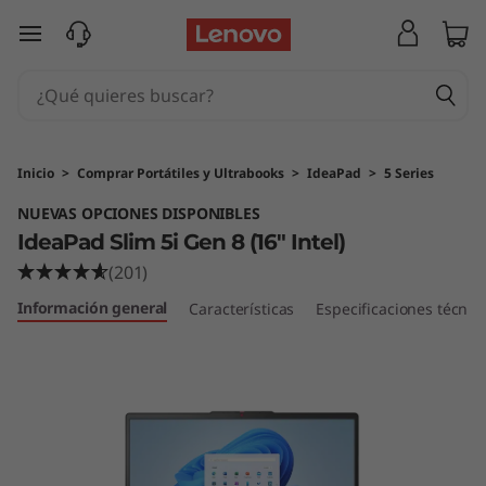
I
Ir al contenido principal
d
e
a
Inicio
>
Comprar Portátiles y Ultrabooks
>
IdeaPad
>
5 Series
P
NUEVAS OPCIONES DISPONIBLES
IdeaPad Slim 5i Gen 8 (16" Intel)
a
(201)
d
Información general
Características
Especificaciones técnic
S
l
i