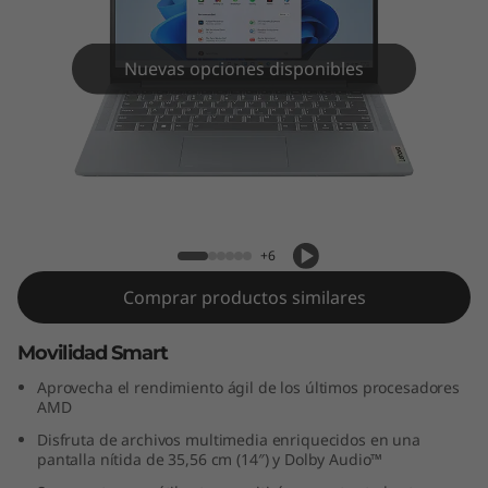
m
3
Nuevas opciones disponibles
i
G
e
IdeaPad Slim 3 Gen 8 (14" AMD)
n
+6
8
Comprar productos similares
(
Movilidad Smart
1
Aprovecha el rendimiento ágil de los últimos procesadores
AMD
4
Disfruta de archivos multimedia enriquecidos en una
pantalla nítida de 35,56 cm (14″) y Dolby Audio™
″