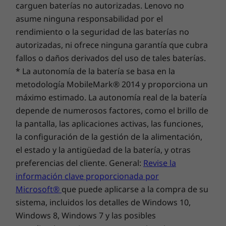
Trabaja de manera Smart y sin problemas
reside allí donde el rendimiento y la protección del
carguen baterías no autorizadas. Lenovo no
Las especificaciones pueden variar según la región o el modelo.
todos los días en múltiples aplicaciones a la vez
portátil se unen.
asume ninguna responsabilidad por el
durante tus desplazamientos con el sólido
rendimiento o la seguridad de las baterías no
rendimiento de los últimos procesadores AMD
autorizadas, ni ofrece ninguna garantía que cubra
y gran capacidad de memoria, mejorado por el
fallos o daños derivados del uso de tales baterías.
rendimiento adaptativo de Smart Power.
* La autonomía de la batería se basa en la
Almacena y accede rápidamente a tu enorme
metodología MobileMark® 2014 y proporciona un
biblioteca de archivos multimedia con gran
máximo estimado. La autonomía real de la batería
capacidad de almacenamiento SSD.
depende de numerosos factores, como el brillo de
la pantalla, las aplicaciones activas, las funciones,
la configuración de la gestión de la alimentación,
el estado y la antigüedad de la batería, y otras
preferencias del cliente. General:
Revise la
información clave proporcionada por
Microsoft®
que puede aplicarse a la compra de su
sistema, incluidos los detalles de Windows 10,
Windows 8, Windows 7 y las posibles