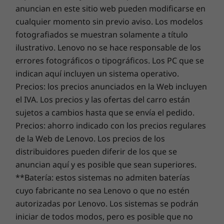
una experiencia online fluida y fortalece tus defensas.
Audio™.
anuncian en este sitio web pueden modificarse en
®
ENERGY STAR
8.0
Este es el futuro de la excelencia y la seguridad del PC
cualquier momento sin previo aviso. Los modelos
EPEAT™ Silver
para tu nuevo dispositivo Lenovo.
fotografiados se muestran solamente a título
ilustrativo. Lenovo no se hace responsable de los
errores fotográficos o tipográficos. Los PC que se
Software preinstalado
Actualiza la garantía de tu portátil
indican aquí incluyen un sistema operativo.
Alexa
En Lenovo, todos los portátiles vienen con una garantía
Precios: los precios anunciados en la Web incluyen
Lenovo Utility
de la batería de un año, independientemente de la
el IVA. Los precios y las ofertas del carro están
Lenovo Vantage
garantía de tu ordenador. Pero aquí está el verdadero
sujetos a cambios hasta que se envía el pedido.
McAfee LiveSafe™
cambio revolucionario: ofrecemos una
Sealed Battery
Microsoft Office
Precios: ahorro indicado con los precios regulares
Warranty de tres años
en algunos PC. Disfruta de tres
de la Web de Lenovo. Los precios de los
años de batería con una autonomía sin problemas al
distribuidores pueden diferir de los que se
comprar esta actualización con tu dispositivo o durante
Contenido de la caja
anuncian aquí y es posible que sean superiores.
el período de garantía de la batería original de un año
ª
IdeaPad Slim 3 de 8.
generación [35,56 cm (14″), AMD]
**Batería: estos sistemas no admiten baterías
(si tu batería está en buen estado). Y lo que es mejor,
Adaptador de alimentación (Solo modelos
tienes cubierto un cambio de batería en caso de sufrir
cuyo fabricante no sea Lenovo o que no estén
seleccionados)
contratiempos. Mejora tu experiencia con la opción de
autorizadas por Lenovo. Los sistemas se podrán
Capacidad multitarea Smart
actualizar al On-site Service. En Lenovo, la excelencia
iniciar de todos modos, pero es posible que no