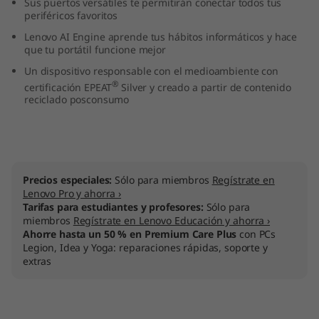
Sus puertos versátiles te permitirán conectar todos tus
A
periféricos favoritos
Lenovo AI Engine aprende tus hábitos informáticos y hace
M
que tu portátil funcione mejor
Un dispositivo responsable con el medioambiente con
D
®
certificación EPEAT
Silver y creado a partir de contenido
reciclado posconsumo
)
Precios especiales:
Sólo para miembros
Regístrate en
Lenovo Pro y ahorra ›
Tarifas para estudiantes y profesores:
Sólo para
miembros
Regístrate en Lenovo Educación y ahorra ›
Ahorre hasta un 50 % en Premium Care Plus
con PCs
Legion, Idea y Yoga: reparaciones rápidas, soporte y
extras