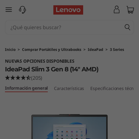
I
Ir al contenido principal
d
e
a
Inicio
>
Comprar Portátiles y Ultrabooks
>
IdeaPad
>
3 Series
P
NUEVAS OPCIONES DISPONIBLES
IdeaPad Slim 3 Gen 8 (14" AMD)
a
(205)
d
Información general
Características
Especificaciones técnic
S
l
i