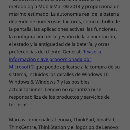
metodología MobileMark® 2014 y proporciona un
máximo estimado. La autonomía real de la batería
depende de numerosos factores, como el brillo de
Capacidades de control dual
la pantalla, las aplicaciones activas, las funciones,
la configuración de la gestión de la alimentación,
Gracias al sistema todo en uno Yoga AIO 7, no
el estado y la antigüedad de la batería, y otras
tienes por qué descuidar el resto de tus
preferencias del cliente. General:
Revise la
dispositivos favoritos, como tu portátil o
información clave proporcionada por
teléfono. Conecta tu portátil al puerto USB-C
totalmente funcional del AIO 7 para acceder a
Microsoft®
que puede aplicarse a la compra de su
un sonido más alto, mejor visualización y
sistema, incluidos los detalles de Windows 10,
control dual con un teclado y un ratón, todo
Windows 8, Windows 7 y las posibles
ello mientras cargas tu portátil. Conecta tu
actualizaciones. Lenovo no garantiza ni se
teléfono a la pantalla a través de la transmisión
responsabiliza de los productos y servicios de
inalámbrica y explora tus aplicaciones de redes
terceros.
sociales favoritas en una pantalla grande.
Marcas comerciales: Lenovo, ThinkPad, IdeaPad,
ThinkCentre, ThinkStation y el logotipo de Lenovo