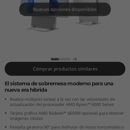
n
Nuevas opciones disponibles
7
(
2
7
Yoga AIO 7 Gen 7 (27" AMD)
+8
"
Comprar productos similares
A
El sistema de sobremesa moderno para una
M
nueva era híbrida
D
Realiza múltiples tareas a la vez con las velocidades de
actualización del procesador AMD Ryzen™ 6000 Series
)
Tarjeta gráfica AMD Radeon™ 6600M opcional para obtener
imágenes nítidas
Pantalla giratoria 90° para disfrutar de vistas horizontales o