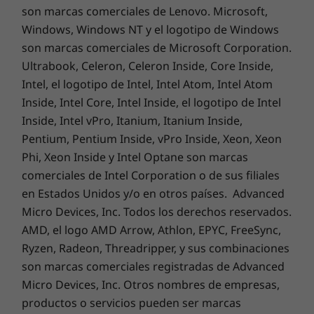
son marcas comerciales de Lenovo. Microsoft,
Windows, Windows NT y el logotipo de Windows
son marcas comerciales de Microsoft Corporation.
Ultrabook, Celeron, Celeron Inside, Core Inside,
Intel, el logotipo de Intel, Intel Atom, Intel Atom
Inside, Intel Core, Intel Inside, el logotipo de Intel
Inside, Intel vPro, Itanium, Itanium Inside,
Pentium, Pentium Inside, vPro Inside, Xeon, Xeon
Diseño moderno para tu tranquilidad
Phi, Xeon Inside y Intel Optane son marcas
comerciales de Intel Corporation o de sus filiales
El Yoga AIO 7 ahora cuenta con una base más
en Estados Unidos y/o en otros países. Advanced
pequeña para crear más espacio en el
Micro Devices, Inc. Todos los derechos reservados.
escritorio y bordes de panel más finos para
AMD, el logo AMD Arrow, Athlon, EPYC, FreeSync,
una sensación expansiva al pasar de una
Ryzen, Radeon, Threadripper, y sus combinaciones
pantalla a otra. La cámara de 5 MP con
infrarrojos muestra más de ti cuando realizas
son marcas comerciales registradas de Advanced
videoconferencias, transmisiones en directo o
Micro Devices, Inc. Otros nombres de empresas,
haces vlogs. Además, inicia sesión en tu PC en
productos o servicios pueden ser marcas