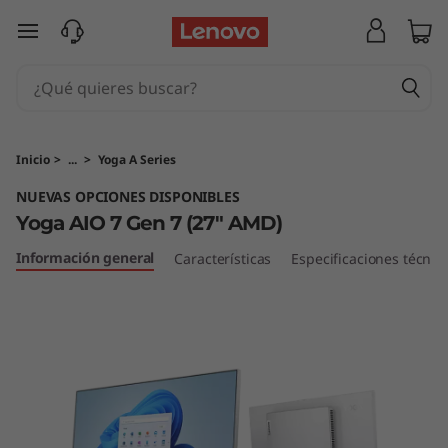
Y
Ir al contenido principal
o
g
a
Inicio
>
...
>
Yoga A Series
A
NUEVAS OPCIONES DISPONIBLES
Yoga AIO 7 Gen 7 (27" AMD)
I
Información general
Características
Especificaciones técnic
O
7
G
e