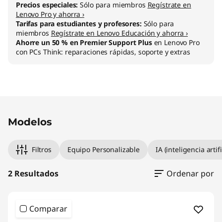
d
Precios especiales:
Sólo para miembros
Regístrate en
Lenovo Pro y ahorra ›
o
Tarifas para estudiantes y profesores:
Sólo para
miembros
Regístrate en Lenovo Educación y ahorra ›
-
Ahorre un 50 % en Premier Support Plus
en Lenovo Pro
con PCs Think: reparaciones rápidas, soporte y extras
e
n
-
Modelos
U
n
Filtros
Equipo Personalizable
IA (inteligencia artifi
o
2 Resultados
Ordenar por
Comparar