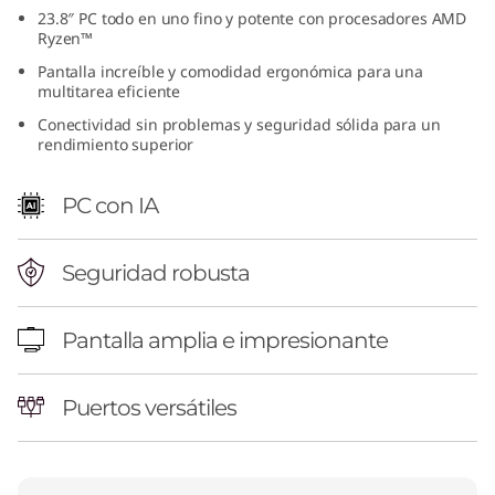
23.8″ PC todo en uno fino y potente con procesadores AMD
(
Ryzen™
2
Pantalla increíble y comodidad ergonómica para una
multitarea eficiente
4
Conectividad sin problemas y seguridad sólida para un
rendimiento superior
″
PC con IA
A
M
Seguridad robusta
D
Pantalla amplia e impresionante
)
T
Puertos versátiles
o