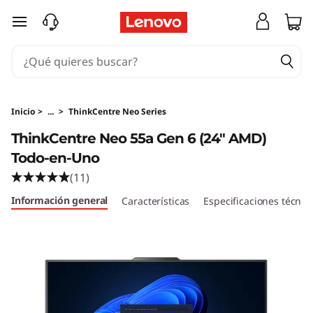
T
Ir al contenido principal
h
i
n
Inicio
>
...
>
ThinkCentre Neo Series
k
ThinkCentre Neo 55a Gen 6 (24″ AMD)
Todo-en-Uno
C
(11)
e
Información general
Características
Especificaciones técnic
n
t
r