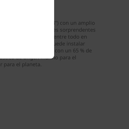
 para el planeta
 FHD de 60,45 cm (23,8") con un amplio
genes brillantes, colores sorprendentes
ia. Este sistema ThinkCentre todo en
n del escritorio, se puede instalar
gar. Al estar fabricado con un 65 % de
ástico de origen marino para el
 para el planeta.