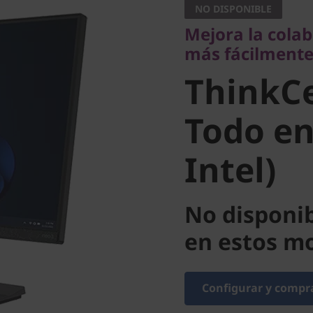
NO DISPONIBLE
ThinkCe
Mejora la colab
más fácilment
30a Todo
ThinkC
(24" Inte
Todo en
Intel)
No disponi
en estos 
Configurar y compr