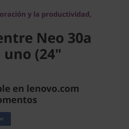
ntre Neo
oración y la productividad,
e
 en uno
entre Neo 30a
l)
 uno (24"
ble en lenovo.com
momentos
ar