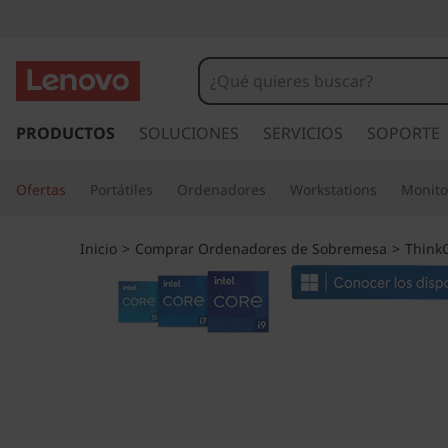
T
h
i
I
r
PRODUCTOS
SOLUCIONES
SERVICIOS
SOPORTE
n
a
l
k
Ofertas
Portátiles
Ordenadores
Workstations
Monito
c
o
C
n
Inicio
>
Comprar Ordenadores de Sobremesa
>
Think
t
e
e
n
n
i
d
t
o
p
r
r
i