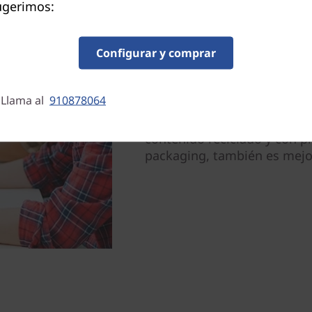
ugerimos:
Más fácil para la vista y
Configurar y comprar
Esta impresionante pantalla
ángulo de visión ofrece imá
y una claridad extraordinar
 Llama al
910878064
uno, que despeja del desorde
rápidamente en cualquier lu
contenido reciclado y con pl
packaging, también es mejor