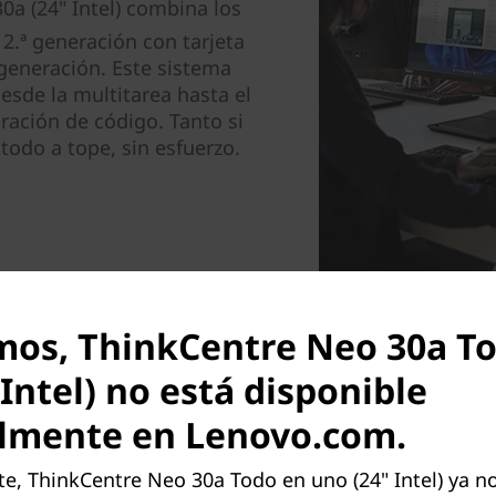
a (24" Intel) combina los
2.ª generación con tarjeta
generación. Este sistema
sde la multitarea hasta el
ración de código. Tanto si
 todo a tope, sin esfuerzo.
mos, ThinkCentre Neo 30a T
Intel) no está disponible
lmente en Lenovo.com.
, ThinkCentre Neo 30a Todo en uno (24" Intel) ya no