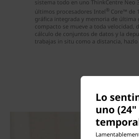
sistema todo en uno ThinkCentre Neo 30
®
últimos procesadores Intel
Core™ de 1
gráfica integrada y memoria de última 
compacto se mueve a toda velocidad, de
cálculo de conjuntos de datos y la depu
trabajas in situ como a distancia, hazlo
Lo senti
uno (24" 
tempora
Lamentablemente