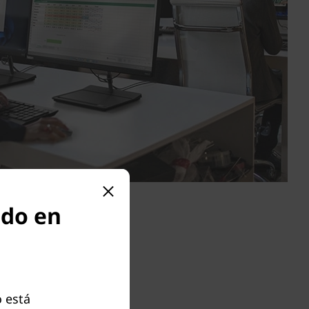
odo en
 está