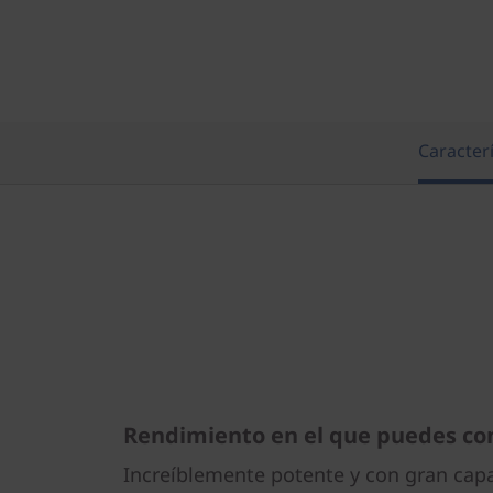
n
t
e
l
Caracterí
)
Rendimiento en el que puedes con
Increíblemente potente y con gran capa