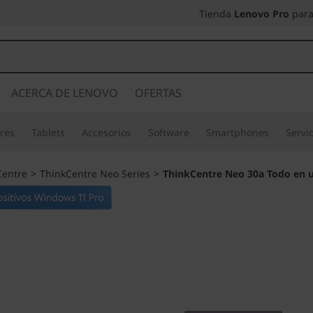
Tienda
Lenovo Pro
para
ACERCA DE LENOVO
OFERTAS
res
Tablets
Accesorios
Software
Smartphones
Servi
Centre
>
ThinkCentre Neo Series
>
ThinkCentre Neo 30a Todo en un
Mejora la colabora
más fácilmente