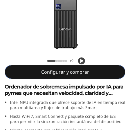
e
N
e
o
5
ThinkCentre Neo 50s Gen 6 SFF (Intel)
0
+9
Configurar y comprar
s
G
Ordenador de sobremesa impulsado por IA para
pymes que necesitan velocidad, claridad y
e
rendimiento fiable
Intel NPU integrada que ofrece soporte de IA en tiempo real
para multitarea y flujos de trabajo más Smart
n
Hasta WiFi 7, Smart Connect y paquete completo de E/S
para permitir la sincronización instantánea del dispositivo
6