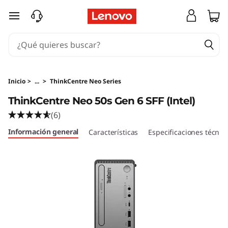
T
Ir al contenido principal
h
i
n
Inicio
>
...
>
ThinkCentre Neo Series
k
ThinkCentre Neo 50s Gen 6 SFF (Intel)
(6)
C
Información general
Características
Especificaciones técnic
e
n
t
r