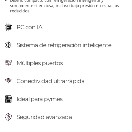
Diseño compacto con refrigeración inteligente y
(
sumamente silenciosa, incluso bajo presión en espacios
reducidos
I
PC con IA
n
t
Sistema de refrigeración inteligente
e
Múltiples puertos
l
Conectividad ultrarrápida
)
S
Ideal para pymes
F
Seguridad avanzada
F