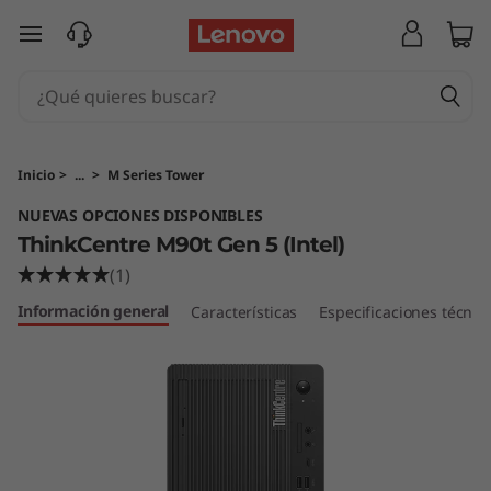
T
Ir al contenido principal
h
i
n
Inicio
>
...
>
M Series Tower
k
NUEVAS OPCIONES DISPONIBLES
ThinkCentre M90t Gen 5 (Intel)
C
(1)
e
Información general
Características
Especificaciones técnic
n
t
r