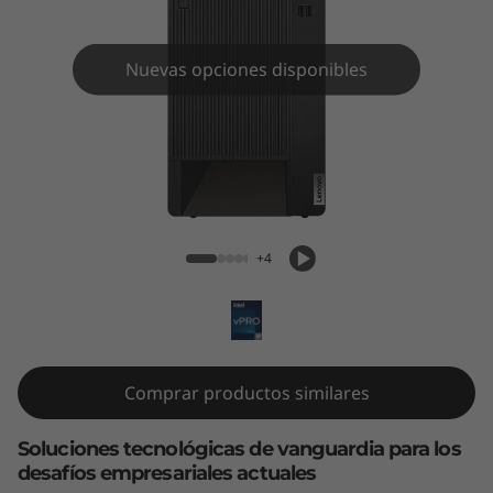
e
M
Nuevas opciones disponibles
9
0
t
ThinkCentre M90t Gen 5 (Intel)
G
+4
e
n
5
Comprar productos similares
(
Soluciones tecnológicas de vanguardia para los
I
desafíos empresariales actuales