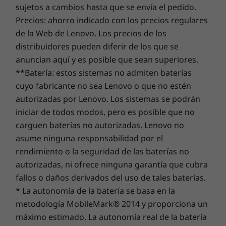
sujetos a cambios hasta que se envía el pedido.
* Las velocidades de transferencia del puerto USB son aproximadas y dependen de
como para impedir que el Lenovo ThinkCentre
Precios: ahorro indicado con los precios regulares
15
-
Opcional: 2 puertos PS/2 (teclado/ratón)
muchos factores, como la capacidad de procesamiento de los dispositivos host o
M90t Gen 5 (Intel) pueda seguir el ritmo de los
de la Web de Lenovo. Los precios de los
periféricos, los atributos de los archivos, la configuración del sistema y los entornos
negocios. Equipado con la avanzada tecnología
distribuidores pueden diferir de los que se
operativos; las velocidades reales variarán y pueden ser menores de lo esperado.
de Intel vPro® Enterprise y los procesadores
16
-
Opcional: puerto de serie
Intel® Core™, este ordenador de sobremesa
anuncian aquí y es posible que sean superiores.
Conexión inalámbrica
garantiza un rendimiento excepcional. Mejora
**Batería: estos sistemas no admiten baterías
®
cualquier tarea digital con las funcionalidades
Intel
Wi-Fi 6E*
17
-
Opcional: ranuras para tarjetas de expansión
cuyo fabricante no sea Lenovo o que no estén
de vanguardia aceleradas por la IA de Lenovo,
®
autorizadas por Lenovo. Los sistemas se podrán
Intel
Wi-Fi 6
que mejoran a su vez el rendimiento general.
Liteon RTL8852BE WIFI 6 2 x 2 AX
iniciar de todos modos, pero es posible que no
18
-
Ranura de seguridad Kensington™
carguen baterías no autorizadas. Lenovo no
* La operación de Wi-Fi 6E a 6 GHz depende de la compatibilidad del sistema
asume ninguna responsabilidad por el
operativo, de que los routers/AP/puertas de enlace admitan Wi-Fi 6E, además de las
19
-
Entrada de alimentación
rendimiento o la seguridad de las baterías no
certificaciones normativas regionales y la asignación del espectro.
autorizadas, ni ofrece ninguna garantía que cubra
fallos o daños derivados del uso de tales baterías.
Diseño
* La autonomía de la batería se basa en la
metodología MobileMark® 2014 y proporciona un
Dimensiones (alto × ancho × profundidad)
máximo estimado. La autonomía real de la batería
376 x 170 x 297,85 mm (14,80” x 6,69” x 11,73”)