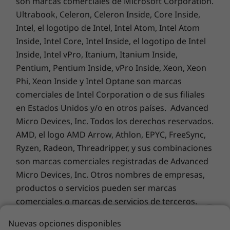
son marcas comerciales de Microsoft Corporation.
océano (OBP)
Ultrabook, Celeron, Celeron Inside, Core Inside,
®
Cartón con certificación Forest Stewardship Council
Intel, el logotipo de Intel, Intel Atom, Intel Atom
(FSC)
Inside, Intel Core, Intel Inside, el logotipo de Intel
Inside, Intel vPro, Itanium, Itanium Inside,
Material del chasis:
Pentium, Pentium Inside, vPro Inside, Xeon, Xeon
Phi, Xeon Inside y Intel Optane son marcas
un 85 % del plástico acrilonitrilo butadieno estireno
comerciales de Intel Corporation o de sus filiales
(ABS) utilizado en el chasis es de contenido
en Estados Unidos y/o en otros países. Advanced
postconsumo (PCC)
Micro Devices, Inc. Todos los derechos reservados.
AMD, el logo AMD Arrow, Athlon, EPYC, FreeSync,
Certificaciones/registros
Sostenibilidad
Ryzen, Radeon, Threadripper, y sus combinaciones
®
Energy Star
8.0
medioambiental
son marcas comerciales registradas de Advanced
®
EPEAT
Gold*
Micro Devices, Inc. Otros nombres de empresas,
ERP LOT 3
Esta estación de trabajo ha sido diseñada
productos o servicios pueden ser marcas
RoHS
meticulosamente con un fuerte enfoque en el
comerciales o marcas de servicios de terceros.
Mil-spec 810H
reciclaje. Nuestra dedicación a la sostenibilidad
TÜV Ultra Low Noise
Nuevas opciones disponibles
destaca por la incorporación de contenido
TCO 9.0