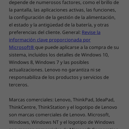
depende de numerosos factores, como el brillo de
la pantalla, las aplicaciones activas, las funciones,
Pantalla
la configuración de la gestión de la alimentación,
Admite hasta 4 monitores independientes
el estado y la antigüedad de la batería, y otras
Versatilidad mejorada
Peso
preferencias del cliente. General:
Revise la
A partir de 6,5 kg
información clave proporcionada por
Con sus funciones fáciles de usar, el
Microsoft®
que puede aplicarse a la compra de su
ThinkCentre M90t Gen 5 (Intel) te permite
Color
sistema, incluidos los detalles de Windows 10,
compartir sin esfuerzo el control sobre los
Raven Black
Windows 8, Windows 7 y las posibles
dispositivos, los datos y la proyección de
actualizaciones. Lenovo no garantiza ni se
pantalla en múltiples dispositivos. El Smart
responsabiliza de los productos y servicios de
Cable revoluciona la forma en que los
Sostenibilidad
dispositivos colaboran al integrar a la
terceros.
perfección las conexiones USB-A y USB-C®.
Material
Disfruta de la comodidad de las rápidas
Marcas comerciales: Lenovo, ThinkPad, IdeaPad,
Packaging:
transferencias de datos y una productividad
ThinkCentre, ThinkStation y el logotipo de Lenovo
fluida.
cojín de polietileno expandido con un 90 % de
son marcas comerciales de Lenovo. Microsoft,
contenido postindustrial (PIC EPE)
Windows, Windows NT y el logotipo de Windows
Bolsa de un 30 % de plástico con riesgo de acabar en el