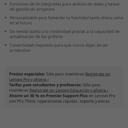
Funciones de IA integradas para análisis de datos y tareas
n
de gestión de proyectos
t
Personalizable para fomentar la fiabilidad tanto ahora como
en el futuro
e
Da rienda suelta a la creatividad gracias a la capacidad de
actualización de los gráficos
l
Conectividad mejorada para que nunca dejes de ser
productivo
)
Precios especiales:
Sólo para miembros
Regístrate en
Lenovo Pro y ahorra ›
Tarifas para estudiantes y profesores:
Sólo para
miembros
Regístrate en Lenovo Educación y ahorra ›
Ahorre un 50 % en Premier Support Plus
en Lenovo Pro
con PCs Think: reparaciones rápidas, soporte y extras