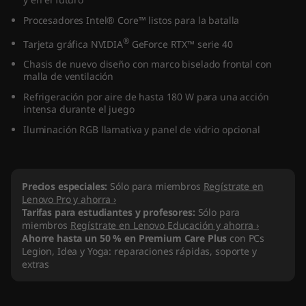
n
Procesadores Intel® Core™ listos para la batalla
8
®
Tarjeta gráfica NVIDIA
GeForce RTX™ serie 40
Chasis de nuevo diseño con marco biselado frontal con
(
malla de ventilación
Refrigeración por aire de hasta 180 W para una acción
I
intensa durante el juego
n
Iluminación RGB llamativa y panel de vidrio opcional
t
Precios especiales:
Sólo para miembros
Regístrate en
e
Lenovo Pro y ahorra ›
Tarifas para estudiantes y profesores:
Sólo para
l
miembros
Regístrate en Lenovo Educación y ahorra ›
Ahorre hasta un 50 % en Premium Care Plus
con PCs
)
Legion, Idea y Yoga: reparaciones rápidas, soporte y
extras