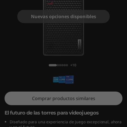
o
n
Nuevas opciones disponibles
T
o
w
Lenovo Legion Tower 5i Gen 8 (Intel)
e
+10
r
5
i
Comprar productos similares
G
El futuro de las torres para videojuegos
e
Diseñado para una experiencia de juego excepcional, ahora
y en el futuro