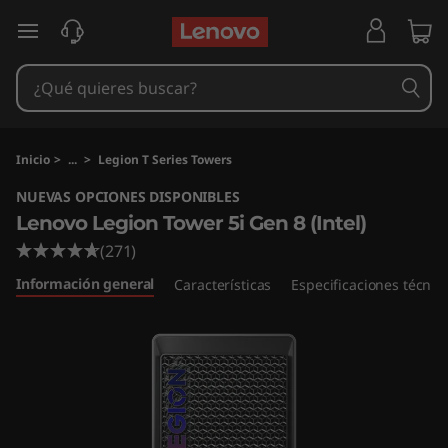
L
Ir al contenido principal
e
n
o
Inicio
>
...
>
Legion T Series Towers
v
NUEVAS OPCIONES DISPONIBLES
Lenovo Legion Tower 5i Gen 8 (Intel)
o
(271)
L
Información general
Características
Especificaciones técnic
e
g
i