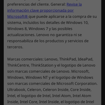
Fuente de alimentación
e
o
on your experience with our Lenovo product.
preferencias del cliente. General:
Revise la
q
Guía de seguridad y garantía
5
We are sorry that you are not satisfied with our
u
Más que rápido
información clave proporcionada por
.
e
Lenovo product. It is our intention to make our
h
Las especificaciones pueden variar según la región o el modelo.
Microsoft®
que puede aplicarse a la compra de su
product that makes our customers happy. We
a
®
Las GPU NVIDIA
GeForce RTX™ serie 40
y
request you to pass on your concern to our
sistema, incluidos los detalles de Windows 10,
a
redefinen el concepto de rapidez para los
technical team who will see to it that the issue
c
Windows 8, Windows 7 y las posibles
o
gets fixed as early as possible.
jugadores y los creadores. Están equipadas
n
actualizaciones. Lenovo no garantiza ni se
t
con la arquitectura ultraeficiente NVIDIA que
Please contact our technical support team at
responsabiliza de los productos y servicios de
i
supone un salto cuántico en cuanto a
https://support.lenovo.com/us/en/
for further
n
terceros.
u
assistance.
rendimiento y a gráficos basados en IA.
a
c
Experimenta mundos virtuales similares a los
Please let us know if this helps!
i
Marcas comerciales: Lenovo, ThinkPad, IdeaPad,
reales con trazado de rayos y juegos con
ó
n
Your Respectfully,
ThinkCentre, ThinkStation y el logotipo de Lenovo
niveles de FPS ultraaltos con la mínima
Poornima_Lenovo
son marcas comerciales de Lenovo. Microsoft,
latencia. Descubre formas nuevas y
revolucionarias de crear contenido y una
Windows, Windows NT y el logotipo de Windows
aceleración de los flujos de trabajo sin
son marcas comerciales de Microsoft Corporation.
precedentes.
Ultrabook, Celeron, Celeron Inside, Core Inside,
☆☆☆☆☆
☆☆☆☆☆
Intel, el logotipo de Intel, Intel Atom, Intel Atom
5
Brad Stewart
·
hace 2 años
Inside, Intel Core, Intel Inside, el logotipo de Intel
d