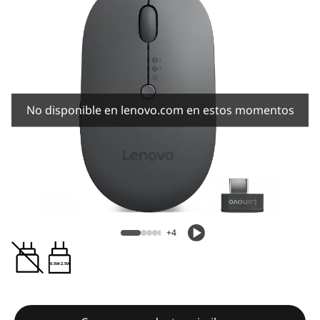
No disponible en lenovo.com en estos momentos
+4
0.5W-2.5W