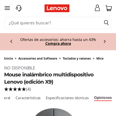
Ir al contenido principal
Currently displaying item 1 of 3
Ofertas de accesorios: ahorra hasta un 43%
Compra ahora
Inicio
>
Accessories and Software
>
Teclados y ratones
>
Mice
NO DISPONIBLE
Mouse inalámbrico multidispositivo
Lenovo (edición X9)
(4)
Opiniones
eneral
Características
Especificaciones técnicas