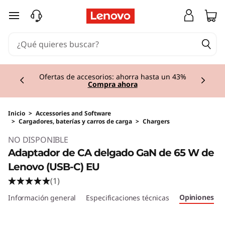
Ir al contenido principal
Currently displaying item 1 of 3
Ofertas de accesorios: ahorra hasta un 43%
Compra ahora
Inicio
>
Accessories and Software
>
Cargadores, baterías y carros de carga
>
Chargers
NO DISPONIBLE
Adaptador de CA delgado GaN de 65 W de
Lenovo (USB-C) EU
(1)
Opiniones
Información general
Especificaciones técnicas