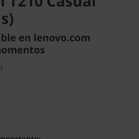
n T210 Casual
is)
ible en lenovo.com
momentos
)
importante: