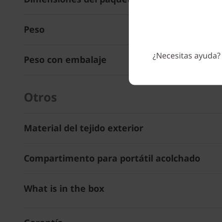
Peso
¿Necesitas ayuda?
Peso con embalaje
Otros
Material del tejido exterior
Compartimento para portátil acolchado
What is in the box