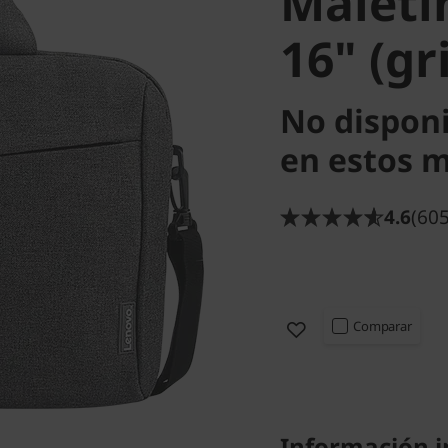
Maletí
16" (gr
No dispon
en estos 
4.6
(605
Comparar
Información 