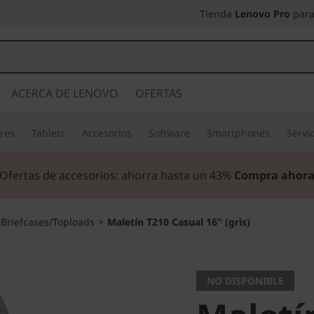
Tienda
Lenovo Pro
para
ACERCA DE LENOVO
OFERTAS
res
Tablets
Accesorios
Software
Smartphones
Servi
Ofertas de accesorios:
a
horra hasta un 43%
Compra ahor
Briefcases/Toploads
>
Maletín T210 Casual 16" (gris)
NO DISPONIBLE