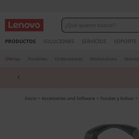
I
r
PRODUCTOS
SOLUCIONES
SERVICIOS
SOPORTE
a
l
Ofertas
Portátiles
Ordenadores
Workstations
Monito
c
o
Currently displaying item 1 of 3
n
t
e
n
Inicio
>
Accessories and Software
>
Fundas y bolsas
>
i
d
o
p
r
i