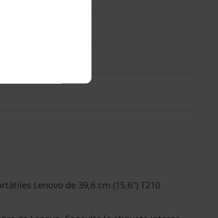
rtátiles Lenovo de 39,6 cm (15,6") T210