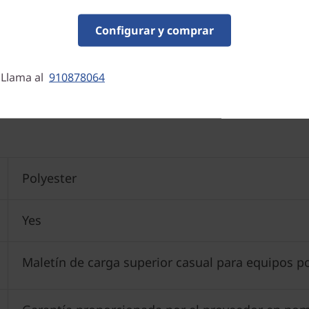
Configurar y comprar
435 g
 Llama al
910878064
0,465 kg
Polyester
Yes
Maletín de carga superior casual para equipos po