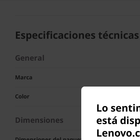
Especificaciones técnicas
General
Marca
Color
Lo senti
está dis
Dimensiones
Lenovo.
Dimensiones del paquete (An. x Pr. x Al.)