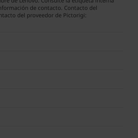
re de Lenovo. Consulte la etiqueta interna
información de contacto. Contacto del
acto del proveedor de Pictorigi: