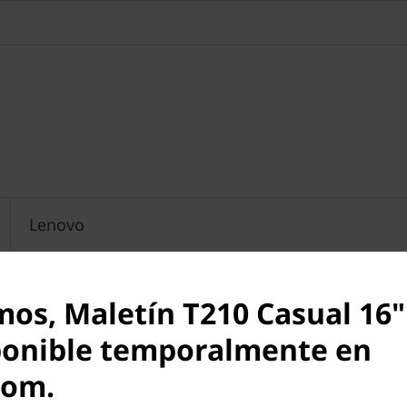
Lenovo
Grey
mos, Maletín T210 Casual 16" 
ponible temporalmente en
com.
410 mm x 310 mm x 48 mm