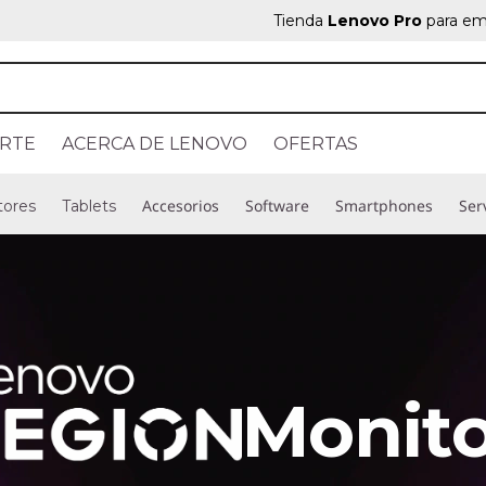
Tienda
Lenovo Pro
para em
RTE
ACERCA DE LENOVO
OFERTAS
Accesorios
Software
Smartphones
Ser
tores
Tablets
Monito