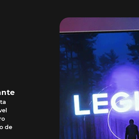
es
nca
ante
ta
vel
ro
no de