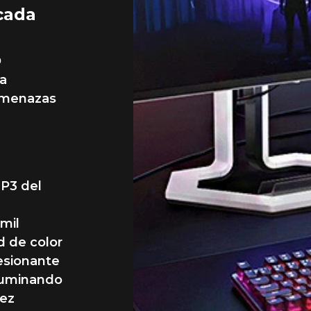
 cada
D
da
amenazas
-P3 del
a
 mil
d de color
resionante
iluminando
tez