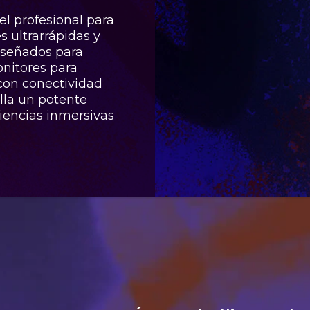
l profesional para
 ultrarrápidas y
iseñados para
onitores para
con conectividad
la un potente
iencias inmersivas
ro