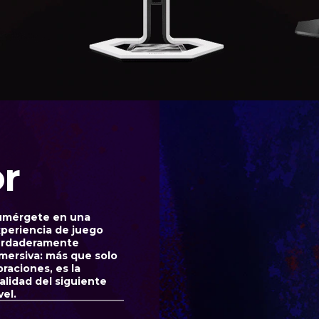
r
umérgete en una
periencia de juego
erdaderamente
mersiva: más que solo
braciones, es la
alidad del siguiente
vel.