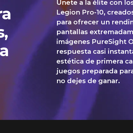
Únete a la élite con l
ra
Legion Pro-10, creados
para ofrecer un rendim
s,
pantallas extremadam
imágenes PureSight O
la
respuesta casi instant
estética de primera c
juegos preparada para
no dejes de ganar.