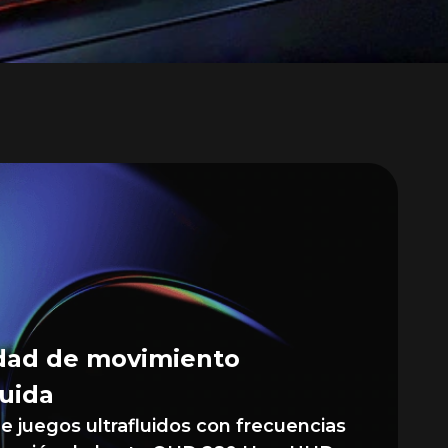
cos ultrarrápidos,
s fluidos y
sos
ridad de movimiento
luida
de juegos ultrafluidos con frecuencias