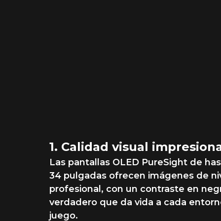
Precisión de píxel
perfecta,
realismo como nu
antes
1. Calidad visual impresion
Las pantallas OLED PureSight de has
34 pulgadas ofrecen imágenes de ni
profesional, con un contraste en neg
verdadero que da vida a cada entor
juego.