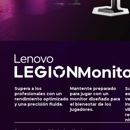
-
1
0
Monito
Supera a los
Mantente preparado
S
profesionales con un
para jugar con un
ex
rendimiento optimizado
monitor diseñado para
v
y una precisión fluida.
el bienestar de los
in
jugadores.
vi
re
ni