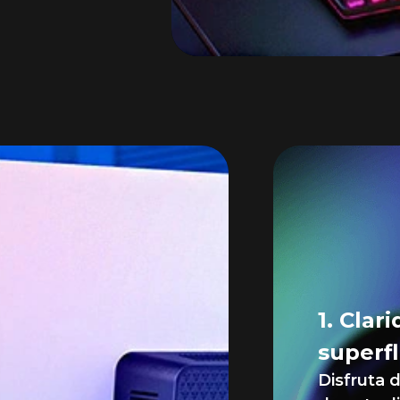
Gráfi
juego
sedo
1. Cla
superf
Disfruta 