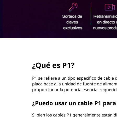
n
c
i
p
a
l
page hero 2/3
¿Qué es P1?
P1 se refiere a un tipo específico de cable
placa base a la unidad de fuente de alim
proporcionar la potencia esencial requerid
¿Puedo usar un cable P1 para 
Si bien los cables P1 generalmente están 