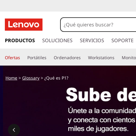
I
r
PRODUCTOS
SOLUCIONES
SERVICIOS
SOPORTE
a
l
Ofertas
Portátiles
Ordenadores
Workstations
Monito
c
o
n
Home
>
Glossary
> ¿Qué es P1?
t
e
n
i
d
o
p
r
i