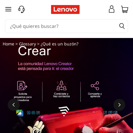
¿
Ir al contenido principal
Q
u
é
Home
>
Glossary
> ¿Qué es un buzón?
e
s
u
n
b
u