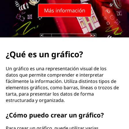
á
Más información
f
i
c
o
¿Qué es un gráfico?
?
Un gráfico es una representación visual de los
datos que permite comprender e interpretar
fácilmente la información. Utiliza distintos tipos de
elementos gráficos, como barras, líneas o trozos de
tarta, para presentar los datos de forma
estructurada y organizada.
¿Cómo puedo crear un gráfico?
Para crear un gráfico, puede utilizar varias