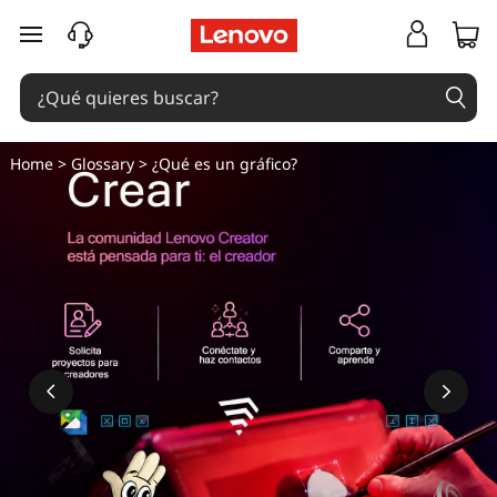
¿
Ir al contenido principal
Q
u
é
Home
>
Glossary
> ¿Qué es un gráfico?
e
s
u
n
g
r