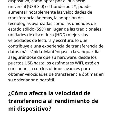
dispositivo, como optar por el bus serie
a
universal (USB 3.0) o Thunderbolt™, puede
aumentar notablemente las velocidades de
n
transferencia. Además, la adopción de
tecnologías avanzadas como las unidades de
s
estado sólido (SSD) en lugar de las tradicionales
unidades de disco duro (HDD) mejora las
f
velocidades de lectura y escritura, lo que
contribuye a una experiencia de transferencia de
e
datos más rápida. Manténgase a la vanguardia
asegurándose de que su hardware, desde los
r
puertos USB hasta los estándares WiFi, esté en
consonancia con los últimos avances para
e
obtener velocidades de transferencia óptimas en
su ordenador o portátil.
n
¿Cómo afecta la velocidad de
c
transferencia al rendimiento de
i
mi dispositivo?