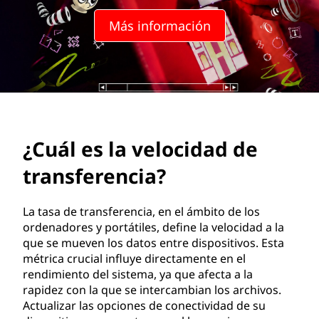
l
Más información
o
c
i
d
¿Cuál es la velocidad de
a
transferencia?
d
d
La tasa de transferencia, en el ámbito de los
ordenadores y portátiles, define la velocidad a la
e
que se mueven los datos entre dispositivos. Esta
métrica crucial influye directamente en el
t
rendimiento del sistema, ya que afecta a la
rapidez con la que se intercambian los archivos.
r
Actualizar las opciones de conectividad de su