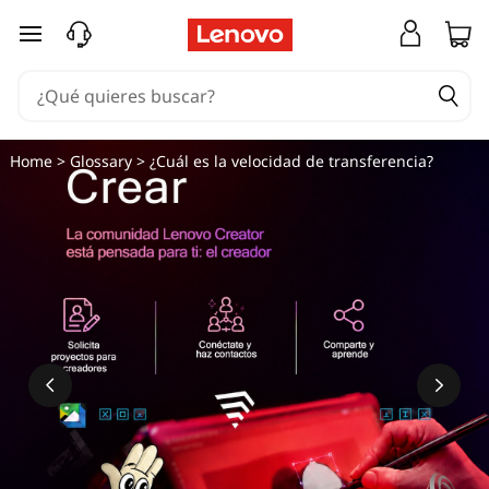
¿
Ir al contenido principal
Q
u
é
Home
>
Glossary
> ¿Cuál es la velocidad de transferencia?
e
s
l
a
v
e