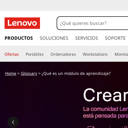
I
r
PRODUCTOS
SOLUCIONES
SERVICIOS
SOPORTE
a
l
Ofertas
Portátiles
Ordenadores
Workstations
Monito
c
o
n
Home
>
Glossary
> ¿Qué es un módulo de aprendizaje?
t
e
n
i
d
o
p
r
i