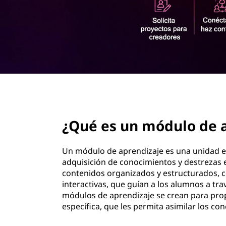
n
c
i
p
a
l
page hero 2/3
¿Qué es un módulo de 
Un módulo de aprendizaje es una unidad ed
adquisición de conocimientos y destrezas 
contenidos organizados y estructurados, co
interactivas, que guían a los alumnos a tra
módulos de aprendizaje se crean para pro
específica, que les permita asimilar los co