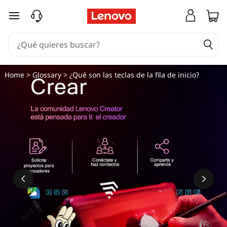
¿
Ir al contenido principal
Q
u
é
Home
>
Glossary
> ¿Qué son las teclas de la fila de inicio?
s
o
n
l
a
s