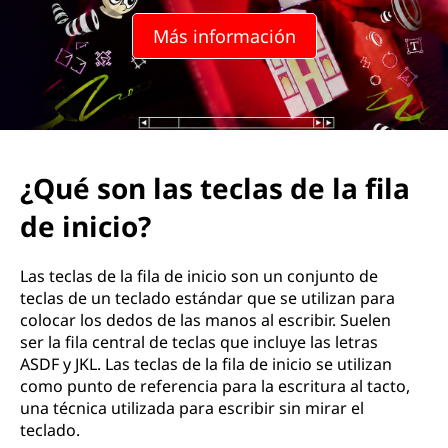
t
Más información
e
c
l
a
¿Qué son las teclas de la fila
s
de inicio?
d
Las teclas de la fila de inicio son un conjunto de
e
teclas de un teclado estándar que se utilizan para
colocar los dedos de las manos al escribir. Suelen
l
ser la fila central de teclas que incluye las letras
ASDF y JKL. Las teclas de la fila de inicio se utilizan
a
como punto de referencia para la escritura al tacto,
una técnica utilizada para escribir sin mirar el
f
teclado.