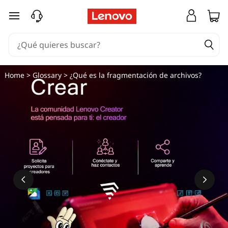
Q
Ir al contenido principal
u
é
e
Home
>
Glossary
> ¿Qué es la fragmentación de archivos?
s
l
a
f
r
a