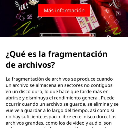
g
Más información
m
e
n
t
¿Qué es la fragmentación
a
de archivos?
c
La fragmentación de archivos se produce cuando
i
un archivo se almacena en sectores no contiguos
en un disco duro, lo que hace que tarde más en
ó
abrirse y disminuya el rendimiento general. Puede
ocurrir cuando un archivo se guarda, se elimina y se
n
vuelve a guardar a lo largo del tiempo, así como si
no hay suficiente espacio libre en el disco duro. Los
d
archivos grandes, como los de vídeo y audio, son