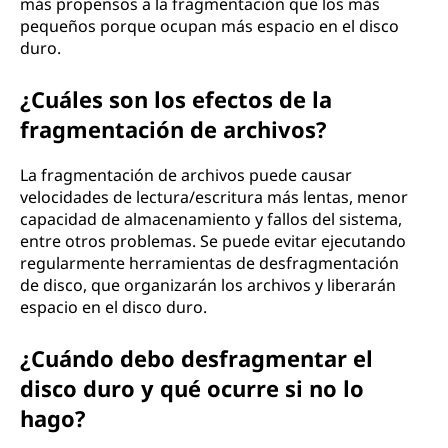
más propensos a la fragmentación que los más
e
pequeños porque ocupan más espacio en el disco
duro.
a
¿Cuáles son los efectos de la
r
fragmentación de archivos?
c
La fragmentación de archivos puede causar
h
velocidades de lectura/escritura más lentas, menor
capacidad de almacenamiento y fallos del sistema,
i
entre otros problemas. Se puede evitar ejecutando
regularmente herramientas de desfragmentación
v
de disco, que organizarán los archivos y liberarán
espacio en el disco duro.
o
¿Cuándo debo desfragmentar el
s
disco duro y qué ocurre si no lo
?
hago?