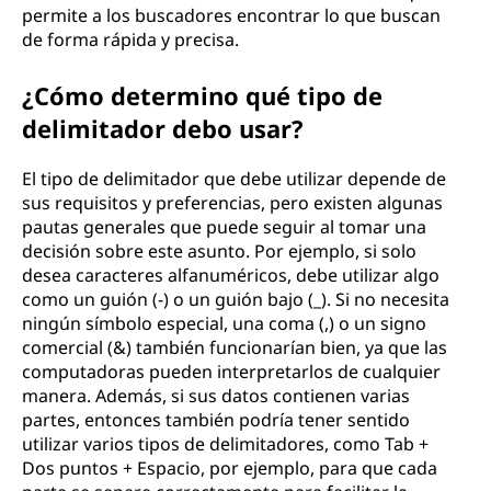
permite a los buscadores encontrar lo que buscan
i
de forma rápida y precisa.
t
¿Cómo determino qué tipo de
a
delimitador debo usar?
d
El tipo de delimitador que debe utilizar depende de
sus requisitos y preferencias, pero existen algunas
o
pautas generales que puede seguir al tomar una
decisión sobre este asunto. Por ejemplo, si solo
r
desea caracteres alfanuméricos, debe utilizar algo
como un guión (-) o un guión bajo (_). Si no necesita
e
ningún símbolo especial, una coma (,) o un signo
comercial (&) también funcionarían bien, ya que las
s
computadoras pueden interpretarlos de cualquier
manera. Además, si sus datos contienen varias
?
partes, entonces también podría tener sentido
utilizar varios tipos de delimitadores, como Tab +
Dos puntos + Espacio, por ejemplo, para que cada