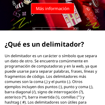
r
Más información
|
¿
Q
u
¿Qué es un delimitador?
é
Un delimitador es un carácter o símbolo que separa
v
un dato de otro. Se encuentra comúnmente en
programación de computadoras y en la web, ya que
e
puede usarse para separar palabras, frases, líneas y
fragmentos de código. Los delimitadores más
n
comunes son la coma (,) y el punto (.). Otros
ejemplos incluyen dos puntos (:), punto y coma (;),
t
barra diagonal (/), signo de interrogación (?),
asterisco (*), barra invertida (\), comillas ("') y
a
hashtag ( #). Los delimitadores son útiles para