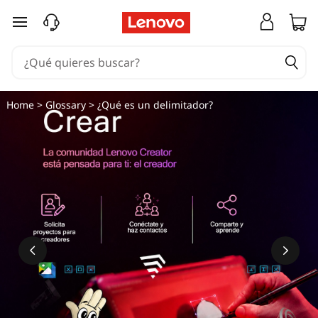
D
Ir al contenido principal
e
l
i
Home
>
Glossary
> ¿Qué es un delimitador?
m
i
t
a
d
o