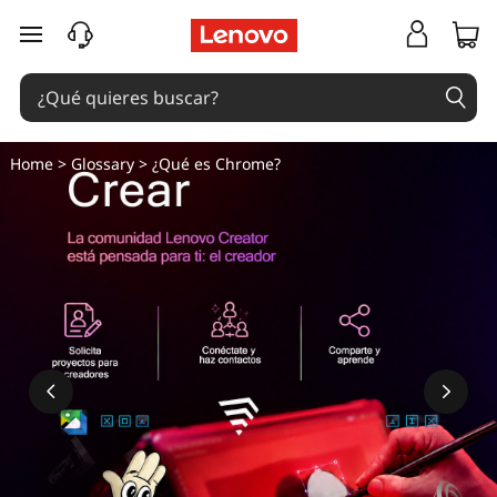
¿
Ir al contenido principal
Q
u
é
Home
>
Glossary
> ¿Qué es Chrome?
e
s
C
h
r
o