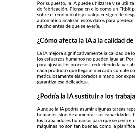
Por supuesto, la IA puede utilizarse y se utili
n
de fabricación. Piensa en ello como un Fitbit 
sobre el rendimiento y cualquier signo de desg
?
automático analizan estos datos para predeci
mucho antes de que se averíe.
¿Cómo afecta la IA a la calidad d
La IA mejora significativamente la calidad de l
los esfuerzos humanos no pueden igualar. Por e
para ajustar los procesos, reduciendo la variab
cada producto que llega al mercado cumple co
meticulosamente elaborados a mano por expert
garantiza esa delicadeza.
¿Podría la IA sustituir a los trab
Aunque la IA podría asumir algunas tareas repeti
humanos, sino de aumentar sus capacidades. P
los trabajadores humanos para que se centren 
máquinas no son tan buenas, como la planificac