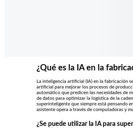
i
l
p
a
a
l
f
a
b
r
¿Qué es la IA en la fabrica
i
La inteligencia artificial (IA) en la fabricación 
c
artificial para mejorar los procesos de producc
automático que predicen las necesidades de ma
a
de datos para optimizar la logística de la cad
superinteligente que siempre está pensando en
c
asistente opera a través de computadoras y m
i
¿Se puede utilizar la IA para supe
ó