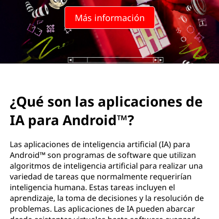
a
Más información
p
l
i
c
¿Qué son las aplicaciones de
a
IA para Android™?
c
i
Las aplicaciones de inteligencia artificial (IA) para
Android™ son programas de software que utilizan
o
algoritmos de inteligencia artificial para realizar una
variedad de tareas que normalmente requerirían
n
inteligencia humana. Estas tareas incluyen el
aprendizaje, la toma de decisiones y la resolución de
e
problemas. Las aplicaciones de IA pueden abarcar