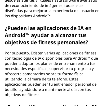
desde asistentes virtuales hasta software avanzado
s
de reconocimiento de imágenes, todas ellas
diseñadas para mejorar la experiencia del usuario en
d
los dispositivos Android™.
e
¿Pueden las aplicaciones de IA en
Android™ ayudar a alcanzar tus
I
objetivos de fitness personales?
A
Por supuesto. Existen varias aplicaciones de fitness
p
con tecnología de IA disponibles para Android™ que
pueden adaptar los planes de entrenamiento a tus
a
necesidades específicas, supervisar tu progreso y
ofrecerte comentarios sobre tu forma física
r
utilizando la cámara de tu teléfono. Estas
aplicaciones pueden ser tu entrenador personal de
a
bolsillo, ayudándote a mantenerte al día con tus
objetivos de fitness.
A