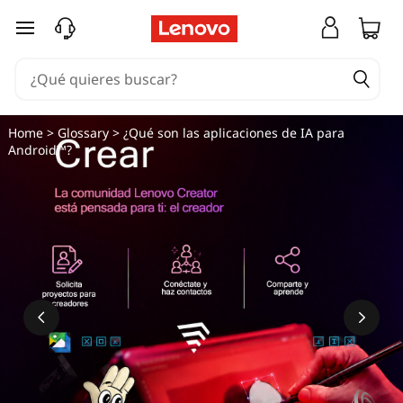
¿
Ir al contenido principal
Q
u
é
Home
>
Glossary
> ¿Qué son las aplicaciones de IA para
Android™?
s
o
n
l
a
s