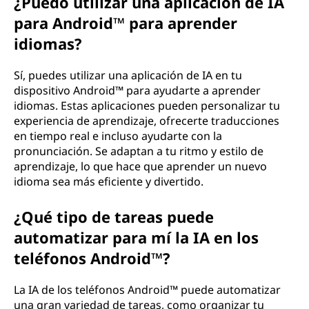
¿Puedo utilizar una aplicación de IA
n
para Android™ para aprender
d
idiomas?
r
Sí, puedes utilizar una aplicación de IA en tu
o
dispositivo Android™ para ayudarte a aprender
idiomas. Estas aplicaciones pueden personalizar tu
i
experiencia de aprendizaje, ofrecerte traducciones
en tiempo real e incluso ayudarte con la
d
pronunciación. Se adaptan a tu ritmo y estilo de
aprendizaje, lo que hace que aprender un nuevo
™
idioma sea más eficiente y divertido.
?
¿Qué tipo de tareas puede
automatizar para mí la IA en los
teléfonos Android™?
La IA de los teléfonos Android™ puede automatizar
una gran variedad de tareas, como organizar tu