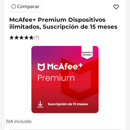
e
Comparar
s
McAfee+ Premium Dispositivos
k
ilimitados, Suscripción de 15 meses
t
(7)
o
p
P
u
b
l
IVA incluido
i