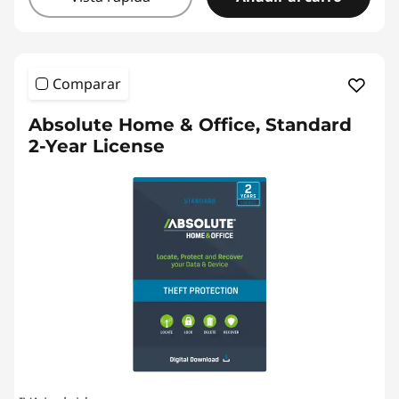
l
o
a
Comparar
d
Absolute Home & Office, Standard
2-Year License
s