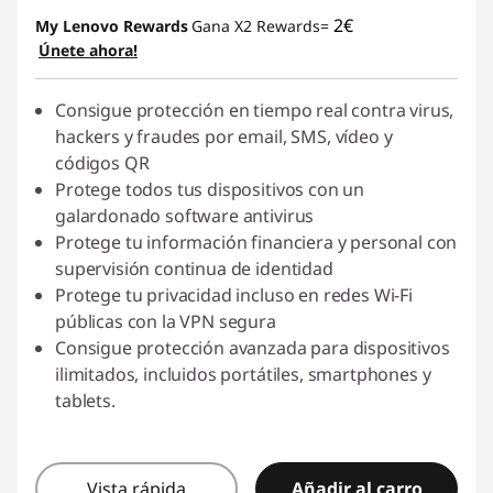
s
2€
My Lenovo Rewards
Gana X2 Rewards=
Únete ahora!
h
Consigue protección en tiempo real contra virus,
i
hackers y fraudes por email, SMS, vídeo y
n
códigos QR
Protege todos tus dispositivos con un
g
galardonado software antivirus
Protege tu información financiera y personal con
-
supervisión continua de identidad
Protege tu privacidad incluso en redes Wi-Fi
D
públicas con la VPN segura
Consigue protección avanzada para dispositivos
o
ilimitados, incluidos portátiles, smartphones y
w
tablets.
n
Vista rápida
Añadir al carro