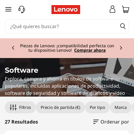
G
Ir al contenido principal
r
a
Currently displaying item 2 of 3
p
Piezas de Lenovo: ¡compatibilidad perfecta con
tu dispositivo Lenovo!
Comprar ahora
h
i
Software
Explora, compra y ahorra en títulos de software
c
populares, incluidas aplicaciones de productividad,
software de seguridad y software de gráficos y vídeo
s
&
Filtros
Precio de partida (€)
Por tipo
Marca
D
27 Resultados
Ordenar por