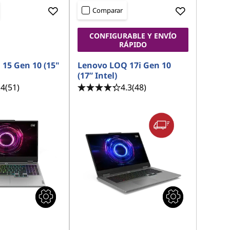
Comparar
CONFIGURABLE Y ENVÍO
RÁPIDO
15 Gen 10 (15"
Lenovo LOQ 17i Gen 10
(17” Intel)
.4
(51)
4.3
(48)