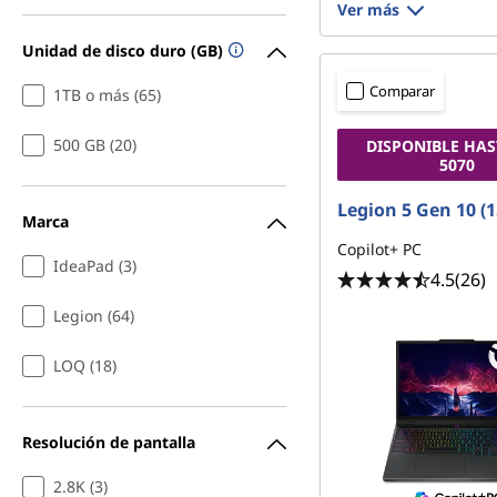
Ver más
Unidad de disco duro (GB)
Comparar
1TB o más (65)
500 GB (20)
DISPONIBLE HAS
5070
Legion 5 Gen 10 (
Marca
Copilot+ PC
IdeaPad (3)
4.5
(26)
Legion (64)
LOQ (18)
Resolución de pantalla
2.8K (3)