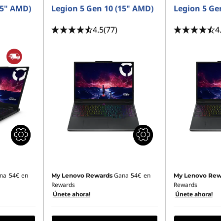
15" AMD)
Legion 5 Gen 10 (15" AMD)
Legion 5 Ge
4.5
(77)
4
na
54€
en
Gana
54€
en
My Lenovo Rewards
My Lenovo Rew
Rewards
Rewards
Únete ahora!
Únete ahora!