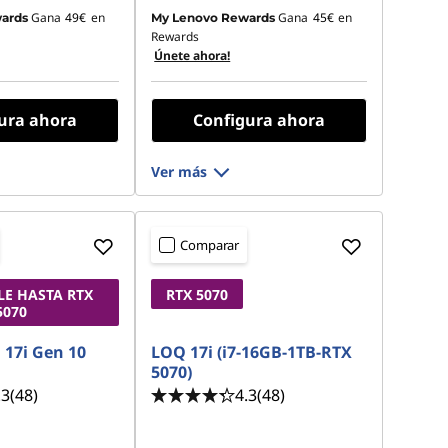
Gana
49€
en
Gana
45€
en
ards
My Lenovo Rewards
Rewards
Únete ahora!
ura ahora
Configura ahora
Ver más
Comparar
LE HASTA RTX
RTX 5070
5070
17i Gen 10
LOQ 17i (i7-16GB-1TB-RTX
5070)
.3
(48)
4.3
(48)