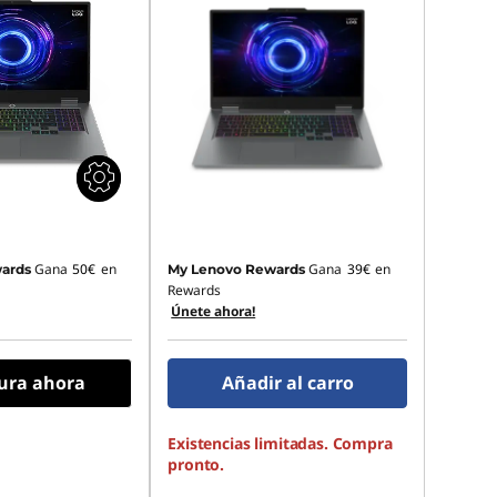
Gana
50€
en
Gana
39€
en
ards
My Lenovo Rewards
Rewards
Únete ahora!
ura ahora
Añadir al carro
Existencias limitadas. Compra
pronto.