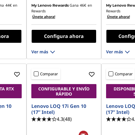
na
44€
en
Gana
46€
en
My Lenovo Rewards
My Lenovo Rew
Rewards
Rewards
Únete ahora!
Únete ahora!
hora
Configura ahora
Config
Ver más
Ver más
Comparar
Comparar
TA RTX
CONFIGURABLE Y ENVÍO
DISPONIB
RÁPIDO
en 10
Lenovo LOQ 17i Gen 10
Lenovo LOQ 
(17” Intel)
(17” Intel)
4.3
(48)
4