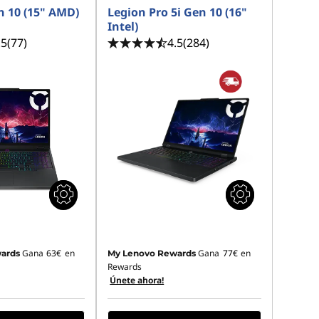
n 10 (15" AMD)
Legion Pro 5i Gen 10 (16"
Intel)
.5
(77)
4.5
(284)
Gana
63€
en
Gana
77€
en
ards
My Lenovo Rewards
Rewards
Únete ahora!