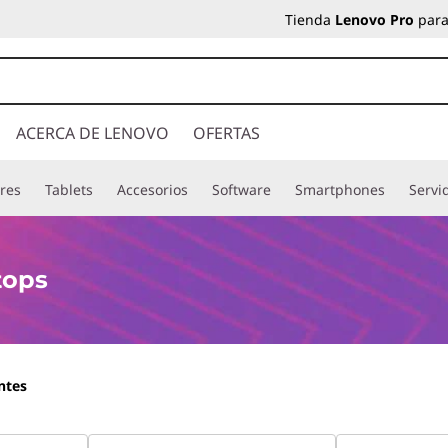
Tienda
Lenovo Pro
para
ACERCA DE LENOVO
OFERTAS
res
Tablets
Accesorios
Software
Smartphones
Servi
tops
ntes