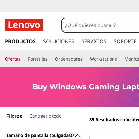
B
e
s
I
r
PRODUCTOS
SOLUCIONES
SERVICIOS
SOPORTE
t
a
l
W
Ofertas
Portátiles
Ordenadores
Workstations
Monito
c
o
i
n
t
n
Buy Windows Gaming Lap
e
n
d
i
d
o
Filtros
o
Contraerlo todo
85
Resultados coincide
p
w
r
Tamaño de pantalla (pulgadas)
i