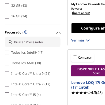
a
Ga
My Lenovo Rewards
32 GB (43)
Rewards
Únete ahora!
m
16 GB (34)
i
Configura a
Procesador
n
Ver más
g
Todos los Intel® (47)
Comparar
Todos los AMD (38)
DISPONIBLE HAS
5070
Intel® Core™ Ultra 9 (21)
Lenovo LOQ 17i G
Intel® Core™ Ultra 7 (17)
(17” Intel)
4.3
(48)
Intel® Core™ i5 (4)