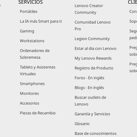
SERVICIOS
CLI
r
Lenovo Creator
Portátiles
Con
Community
La IA más Smart para ti
Sop
Comunidad Lenovo
Pro
Gaming
Seg
ped
Legion Community
Workstations
Pre
Estar al día con Lenovo
Ordenadores de
sob
Sobremesa
My Lenovo Rewards
Pre
Tablets y Asistentes
Registro de Producto
sob
Virtuales
Foros - En inglés
Smartphones
Blogs - En inglés
Monitores
Buscar outlets de
Accesorios
Lenovo
Piezas de Recambio
Garantía y Servicios
Glosario
Base de conocimientos