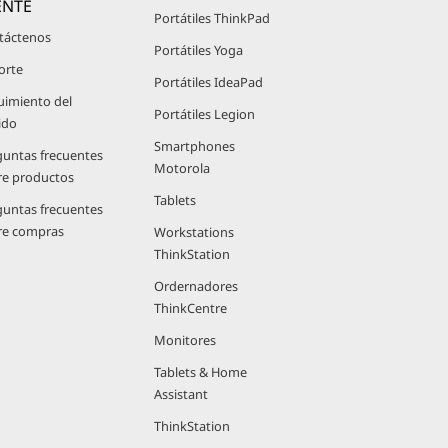
ENTE
Portátiles ThinkPad
táctenos
Portátiles Yoga
orte
Portátiles IdeaPad
uimiento del
Portátiles Legion
ido
Smartphones
guntas frecuentes
Motorola
re productos
Tablets
guntas frecuentes
re compras
Workstations
ThinkStation
Ordernadores
ThinkCentre
Monitores
Tablets & Home
Assistant
ThinkStation