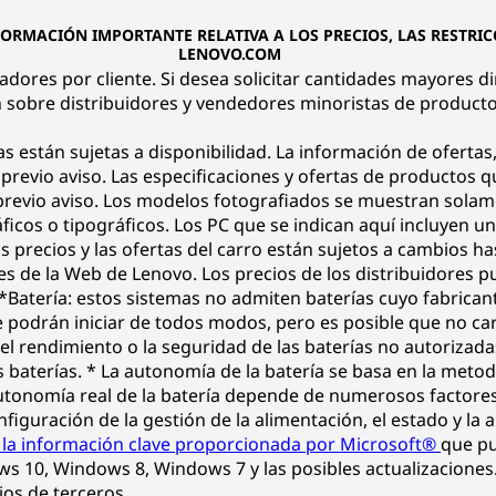
FORMACIÓN IMPORTANTE RELATIVA A LOS PRECIOS, LAS RESTRICC
LENOVO.COM
nadores por cliente. Si desea solicitar cantidades mayores d
 sobre distribuidores y vendedores minoristas de product
as están sujetas a disponibilidad. La información de ofertas,
n previo aviso. Las especificaciones y ofertas de productos 
evio aviso. Los modelos fotografiados se muestran solament
icos o tipográficos. Los PC que se indican aquí incluyen un
s precios y las ofertas del carro están sujetos a cambios ha
es de la Web de Lenovo. Los precios de los distribuidores p
**Batería: estos sistemas no admiten baterías cuyo fabrica
e podrán iniciar de todos modos, pero es posible que no ca
l rendimiento o la seguridad de las baterías no autorizada
es baterías. * La autonomía de la batería se basa en la me
nomía real de la batería depende de numerosos factores, c
onfiguración de la gestión de la alimentación, el estado y la 
 la información clave proporcionada por Microsoft®
que pu
ows 10, Windows 8, Windows 7 y las posibles actualizaciones
ios de terceros.