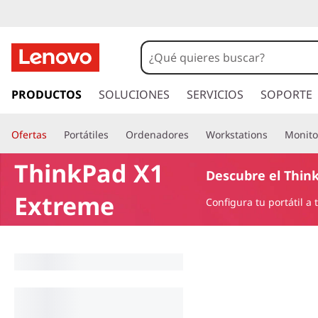
I
r
PRODUCTOS
SOLUCIONES
SERVICIOS
SOPORTE
a
l
Ofertas
Portátiles
Ordenadores
Workstations
Monito
c
o
ThinkPad X1
n
Descubre el Thin
t
Extreme
Configura tu portátil a
e
n
i
d
o
p
r
i