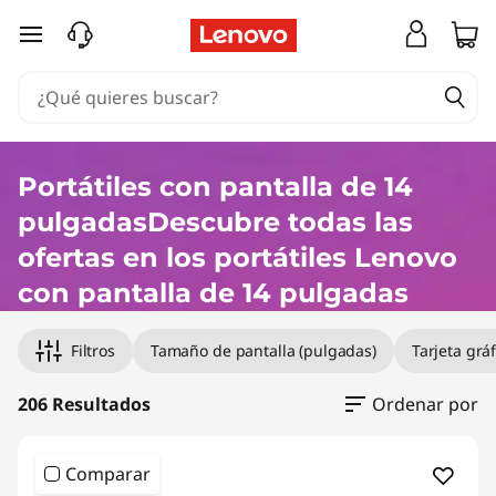
C
Ir al contenido principal
o
m
p
Portátiles con pantalla de 14
r
pulgadasDescubre todas las
a
ofertas en los portátiles Lenovo
con pantalla de 14 pulgadas
r
p
Filtros
Tamaño de pantalla (pulgadas)
Tarjeta gráf
o
206 Resultados
Ordenar por
r
Comparar