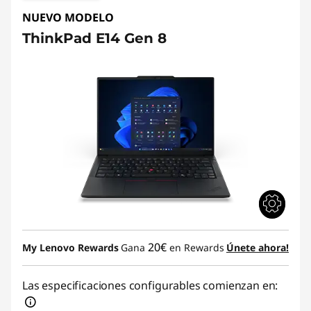
t
NUEVO MODELO
á
ThinkPad E14 Gen 8
t
i
l
e
s
d
e
20€
My Lenovo Rewards
Gana
en Rewards
Únete ahora!
1
Las especificaciones configurables comienzan en:
4