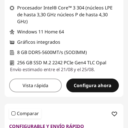
p
Procesador Intel® Core™ 3 304 (núcleos LPE
de hasta 3,30 GHz núcleos P de hasta 4,30
u
GHz)
l
Windows 11 Home 64
g
Gráficos integrados
8 GB DDR5-5600MT/s (SODIMM)
a
256 GB SSD M.2 2242 PCIe Gen4 TLC Opal
d
Envío estimado entre el 21/08 y el 25/08.
a
Vista rápida
Configura ahora
s
Comparar
CONFIGURABLE Y ENVÍO RÁPIDO