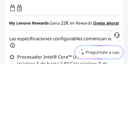
65W-65W
USB PD
22€
My Lenovo Rewards
Gana
en Rewards
Únete ahora!
Las especificaciones configurables comienzan en:
Pregúntale a Leo
Procesador Intel® Core™ Ultra 5 225U
(núcleos E de hasta 3,80 GHz núcleos P de
hasta 4,80 GHz)
Windows 11 Home 64
Gráficos integrados
8 GB DDR5-5600MT/s (SODIMM)
256 GB SSD M.2 2242 PCIe Gen4 TLC Opal
Envío estimado entre el 18/08 y el 20/08.