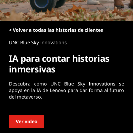
n
c
i
p
< Volver a todas las historias de clientes
a
l
UNC Blue Sky Innovations
IA para contar historias
inmersivas
Descubra cómo UNC Blue Sky Innovations se
apoya en la IA de Lenovo para dar forma al futuro
del metaverso.
Ver video