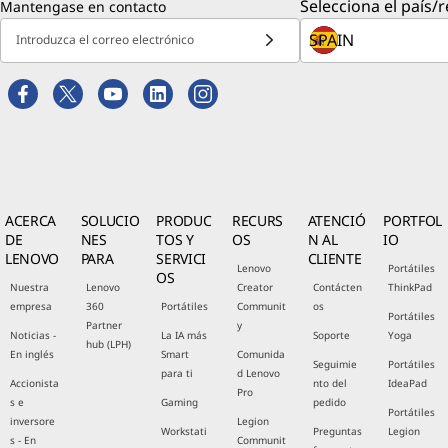
Selecciona el país/r
Mantengase en contacto
Introduzca el correo electrónico
ACERCA
SOLUCIO
PRODUC
RECURS
ATENCIÓ
PORTFOL
DE
NES
TOS Y
OS
N AL
IO
LENOVO
PARA
SERVICI
CLIENTE
Lenovo
Portátiles
OS
Nuestra
Lenovo
Creator
Contácten
ThinkPad
empresa
360
Portátiles
Communit
os
Portátiles
Partner
y
Noticias -
La IA más
Soporte
Yoga
hub (LPH)
En inglés
Smart
Comunida
Seguimie
Portátiles
para ti
d Lenovo
Accionista
nto del
IdeaPad
Pro
s e
Gaming
pedido
Portátiles
inversore
Legion
Workstati
Preguntas
Legion
s - En
Communit