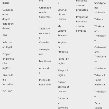
ons
frecuente
inglés
y
Smartpho
s sobre
Ordenado
nes
Cumplimi
Estar al
productos
res de
Motorola
ento
día con
Sobremes
Preguntas
(Inglés
Lenovo
Tablets
a
frecuente
estadouni
My
s sobre
Workstati
dense)
Tablets y
Lenovo
compras
ons
Asistente
ESG
Rewards
ThinkStati
s
on
Informaci
Virtuales
Registro
ón legal
de
Ordernad
Smartpho
Producto
ores
Empleo
nes
ThinkCent
en Lenovo
Foros - En
Monitores
re
- En
inglés
inglés
Accesorio
Monitores
Blogs - En
s
Diversida
inglés
Tablets &
d e
Piezas de
Home
Buscar
Inclusión
Recambio
Assistant
outlets de
ISO14001
Lenovo
ThinkStati
on
Garantía
y
Data
Servicios
Center