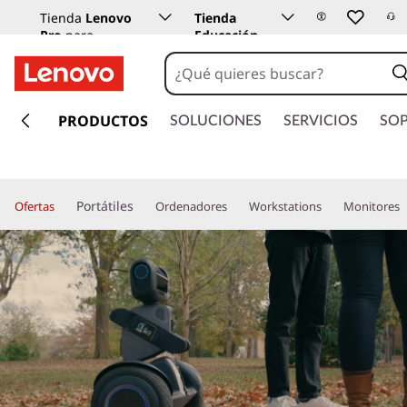
Tienda
Lenovo
Tienda
Pro
para
Educación
empresas
Lenovo
I
r
PRODUCTOS
SOLUCIONES
SERVICIOS
SO
a
l
c
o
Portátiles
Ofertas
Ordenadores
Workstations
Monitores
n
t
e
n
i
d
o
p
r
i