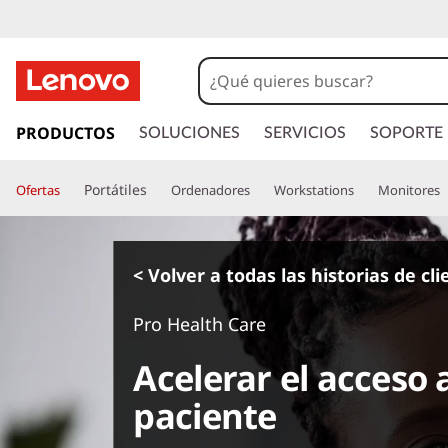
I
r
PRODUCTOS
SOLUCIONES
SERVICIOS
SOPORTE
a
l
Portátiles
Ofertas
Ordenadores
Workstations
Monitores
c
o
n
t
< Volver a todas las historias de cl
e
n
Pro Health Care
i
d
Acelerar el acceso a
o
p
paciente
r
i