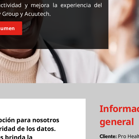
tividad y mejora la experiencia del
y Group y Acuutech.
esumen
Informa
general
pción para nosotros
ridad de los datos.
Pro Heal
s brinda la
Cliente: