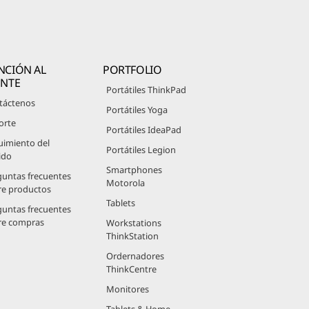
NCIÓN AL
PORTFOLIO
ENTE
Portátiles ThinkPad
táctenos
Portátiles Yoga
orte
Portátiles IdeaPad
uimiento del
Portátiles Legion
ido
Smartphones
guntas frecuentes
Motorola
re productos
Tablets
guntas frecuentes
re compras
Workstations
ThinkStation
Ordernadores
ThinkCentre
Monitores
Tablets & Home