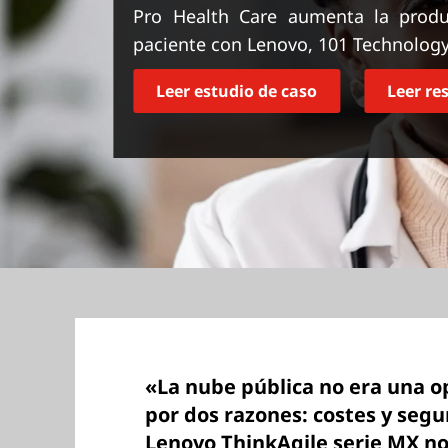
n
Pro Health Care aumenta la produc
c
paciente con Lenovo, 101 Technolog
i
p
Leer estudio de caso
Leer r
a
l
«La nube pública no era una o
por dos razones: costes y segu
Lenovo ThinkAgile serie MX no