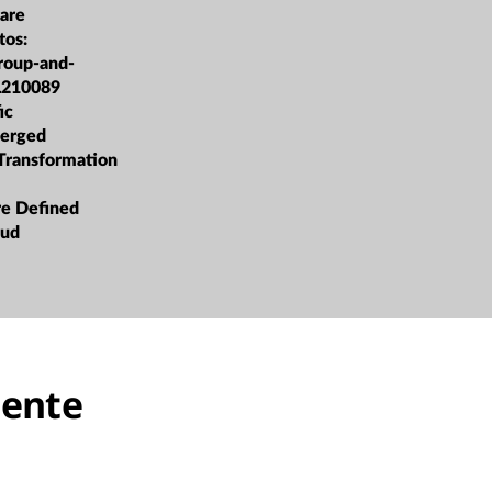
are
tos:
roup-and-
L210089
ic
erged
 Transformation
re Defined
oud
iente