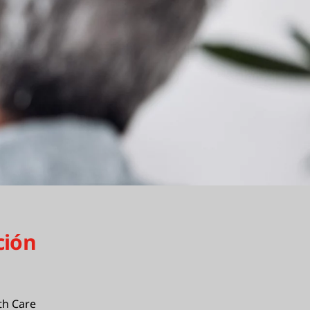
ción
th Care