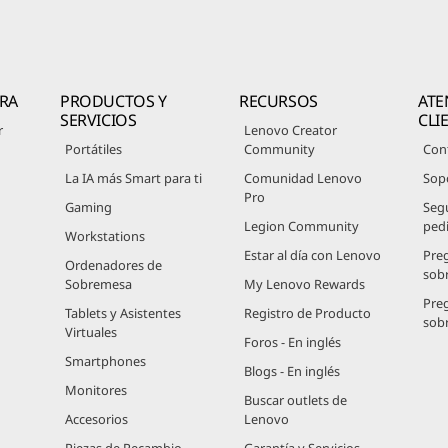
RA
PRODUCTOS Y
RECURSOS
ATE
SERVICIOS
CLI
r
Lenovo Creator
Portátiles
Community
Con
La IA más Smart para ti
Comunidad Lenovo
Sop
Pro
Gaming
Seg
Legion Community
ped
Workstations
Estar al día con Lenovo
Pre
Ordenadores de
sob
Sobremesa
My Lenovo Rewards
Pre
Tablets y Asistentes
Registro de Producto
sob
Virtuales
Foros - En inglés
Smartphones
Blogs - En inglés
Monitores
Buscar outlets de
Accesorios
Lenovo
Piezas de Recambio
Garantía y Servicios