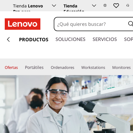
Tienda
Lenovo
Tienda
Pro
para
Educación
empresas
Lenovo
I
r
PRODUCTOS
SOLUCIONES
SERVICIOS
SO
a
l
c
o
Portátiles
Ofertas
Ordenadores
Workstations
Monitores
n
t
e
n
i
d
o
p
r
i