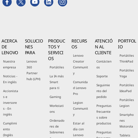
ACERCA
SOLUCIO
PRODUC
RECURS
ATENCIÓ
PORTFOL
DE
NES
TOS Y
OS
N AL
IO
LENOVO
PARA
SERVICI
CLIENTE
Lenovo
Portátiles
OS
Nuestra
Lenovo
Creator
Contácten
ThinkPad
empresa
360
Portátiles
Communit
os
Portátiles
Partner
y
Noticias -
La IA más
Soporte
Yoga
hub (LPH)
En inglés
Smart
Comunida
Seguimie
Portátiles
para ti
d Lenovo
Accionista
nto del
IdeaPad
Pro
s e
Gaming
pedido
Portátiles
inversore
Legion
Workstati
Preguntas
Legion
s - En
Communit
ons
frecuente
inglés
y
Smartpho
s sobre
Ordenado
nes
Cumplimi
Estar al
productos
res de
Motorola
ento
día con
Sobremes
Preguntas
(Inglés
Lenovo
Tablets