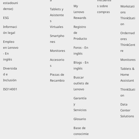
a
frecuente
estadouni
My
s sobre
Workstati
dense)
Tablets y
Lenovo
compras
ons
Asistente
ESG
Rewards
ThinkStati
s
on
Informaci
Virtuales
Registro
ón legal
de
Ordernad
Smartpho
Producto
ores
Empleo
nes
ThinkCent
en Lenovo
Foros - En
Monitores
re
- En
inglés
inglés
Accesorio
Monitores
Blogs - En
s
Diversida
inglés
Tablets &
d e
Piezas de
Home
Buscar
Inclusión
Recambio
Assistant
outlets de
ISO14001
Lenovo
ThinkStati
on
Garantía
y
Data
Servicios
Center
Solutions
Glosario
Base de
conocimie