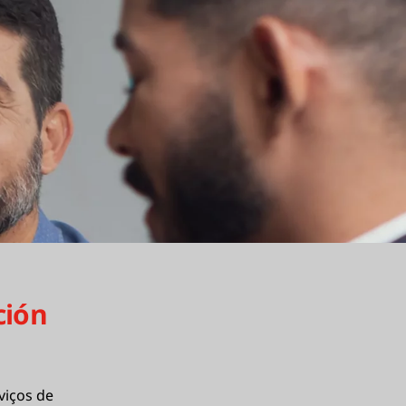
ción
iços de