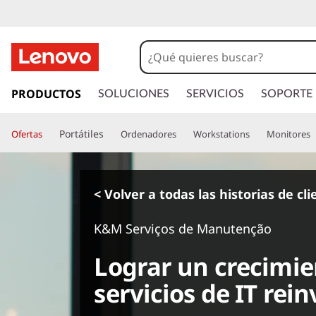
I
r
PRODUCTOS
SOLUCIONES
SERVICIOS
SOPORTE
a
l
Portátiles
Ofertas
Ordenadores
Workstations
Monitores
c
o
n
t
< Volver a todas las historias de cl
e
n
K&M Serviços de Manutenção
i
d
Lograr un crecimi
o
p
servicios de IT rei
r
i