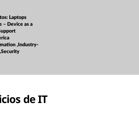
tos:
Laptops
e – Device as a
Support
rica
rmation ,Industry-
,Security
cios de IT