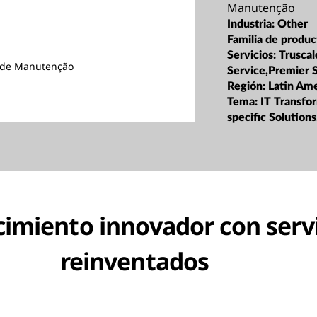
Manutenção
Industria:
Other
Familia de produc
Servicios:
Truscal
s de Manutenção
Service,Premier 
Región:
Latin Ame
Tema:
IT Transfo
specific Solutions
cimiento innovador con servi
reinventados