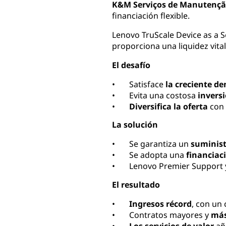
K&M Serviços de Manutenç
financiación flexible.
Lenovo TruScale Device as a 
proporciona una liquidez vita
El desafío
• Satisface
la creciente 
• Evita una costosa
inversi
•
Diversifica la oferta
con
La solución
• Se garantiza un
suminist
• Se adopta una
financiac
• Lenovo Premier Support y
El resultado
•
Ingresos récord
, con un
• Contratos mayores y
más
•
Los servicios de valor
añ