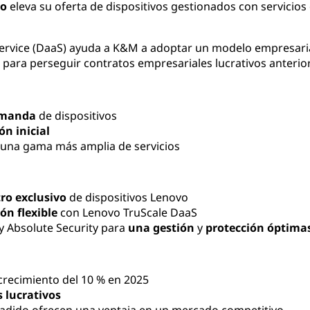
ão
eleva su oferta de dispositivos gestionados con servicios
Service (DaaS) ayuda a K&M a adoptar un modelo empresaria
l para perseguir contratos empresariales lucrativos anteri
demanda
de dispositivos
ón inicial
 una gama más amplia de servicios
ro exclusivo
de dispositivos Lenovo
ión flexible
con Lenovo TruScale DaaS
 Absolute Security para
una gestión
y
protección óptima
 crecimiento del 10 % en 2025
 lucrativos
adido ofrecen una ventaja en un mercado competitivo