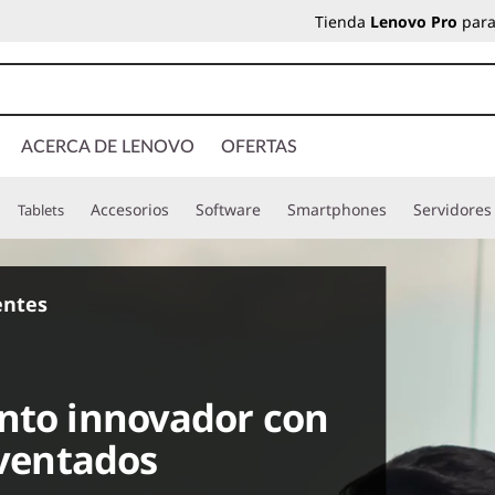
Tienda
Lenovo Pro
para
ACERCA DE LENOVO
OFERTAS
Accesorios
Software
Smartphones
Servidores
Tablets
ientes
ento innovador con
nventados