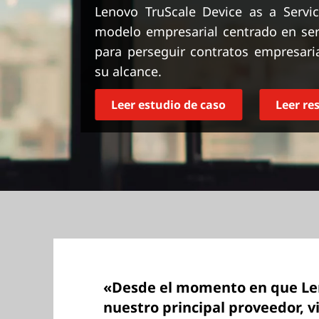
n
Lenovo TruScale Device as a Serv
c
modelo empresarial centrado en serv
i
para perseguir contratos empresaria
p
su alcance.
a
l
Leer estudio de caso
Leer r
«Desde el momento en que Len
nuestro principal proveedor, 