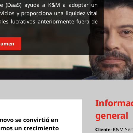
ice (DaaS) ayuda a K&M a adoptar un
icios y proporciona una liquidez vital
les lucrativos anteriormente fuera de
esumen
Informa
general
ovo se convirtió en
vimos un crecimiento
K&M Serv
Cliente: