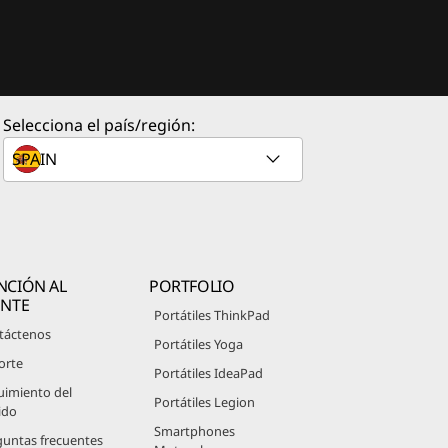
Selecciona el país/región:
NCIÓN AL
PORTFOLIO
ENTE
Portátiles ThinkPad
táctenos
Portátiles Yoga
orte
Portátiles IdeaPad
uimiento del
Portátiles Legion
ido
Smartphones
guntas frecuentes