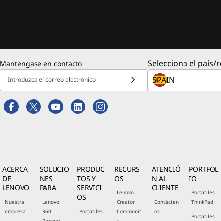
Selecciona el país/r
Mantengase en contacto
Introduzca el correo electrónico
ACERCA
SOLUCIO
PRODUC
RECURS
ATENCIÓ
PORTFOL
DE
NES
TOS Y
OS
N AL
IO
LENOVO
PARA
SERVICI
CLIENTE
Lenovo
Portátiles
OS
Nuestra
Lenovo
Creator
Contácten
ThinkPad
empresa
360
Portátiles
Communit
os
Portátiles
Partner
y