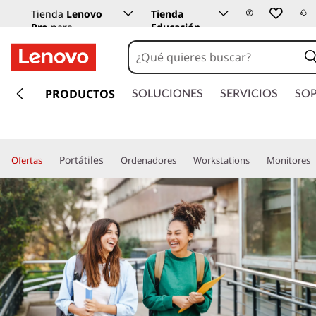
Tienda
Lenovo
Tienda
Pro
para
Educación
empresas
Lenovo
I
r
PRODUCTOS
SOLUCIONES
SERVICIOS
SO
a
l
c
o
Portátiles
Ofertas
Ordenadores
Workstations
Monitores
n
t
e
n
i
d
o
p
r
i