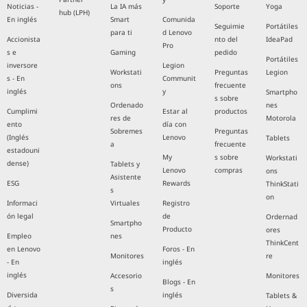
Noticias -
La IA más
Soporte
Yoga
hub (LPH)
En inglés
Smart
Comunida
Seguimie
Portátiles
para ti
d Lenovo
Accionista
nto del
IdeaPad
Pro
s e
Gaming
pedido
Portátiles
inversore
Legion
Workstati
Preguntas
Legion
s - En
Communit
ons
frecuente
inglés
y
Smartpho
s sobre
Ordenado
nes
Cumplimi
Estar al
productos
res de
Motorola
ento
día con
Sobremes
Preguntas
(Inglés
Lenovo
Tablets
a
frecuente
estadouni
My
s sobre
Workstati
dense)
Tablets y
Lenovo
compras
ons
Asistente
ESG
Rewards
ThinkStati
s
on
Informaci
Virtuales
Registro
ón legal
de
Ordernad
Smartpho
Producto
ores
Empleo
nes
ThinkCent
en Lenovo
Foros - En
Monitores
re
- En
inglés
inglés
Accesorio
Monitores
Blogs - En
s
Diversida
inglés
Tablets &