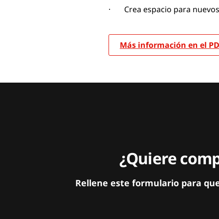
· Crea espacio para nuevos s
Más información en el P
¿Quiere compa
Rellene este formulario para qu