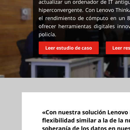
actualizar un ordenador de IT antig
n
hiperconvergente. Con Lenovo ThinkA
c
i
el rendimiento de cómputo en un 80
p
ofrecer herramientas digitales inn
a
policía.
l
Leer estudio de caso
Leer r
«Con nuestra solución Lenovo
flexibilidad similar a la de la
soberanía de los datos en nues