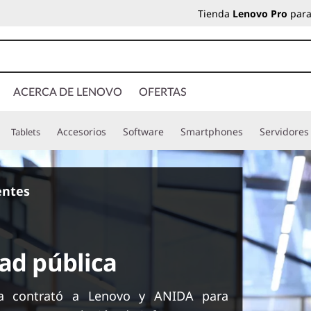
Tienda
Lenovo Pro
para
ACERCA DE LENOVO
OFERTAS
Accesorios
Software
Smartphones
Servidores
Tablets
ientes
dad pública
ena contrató a Lenovo y ANIDA para