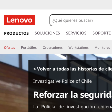
I
r
PRODUCTOS
SOLUCIONES
SERVICIOS
SOPORTE
a
l
Portátiles
Ofertas
Ordenadores
Workstations
Monitores
c
o
n
t
< Volver a todas las historias de cl
e
n
Investigative Police of Chile
i
d
Reforzar la seguri
o
p
r
La Policía de investigación chil
i