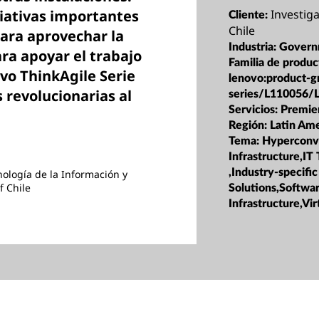
Investiga
iativas importantes
Cliente:
Chile
ara aprovechar la
Industria:
Govern
ra apoyar el trabajo
Familia de produc
ovo ThinkAgile Serie
lenovo:product-g
 revolucionarias al
series/L110056/
Servicios:
Premie
Región:
Latin Ame
Tema:
Hyperconv
Infrastructure,IT
,Industry-specific
ología de la Información y
f Chile
Solutions,Softwa
Infrastructure,Vir