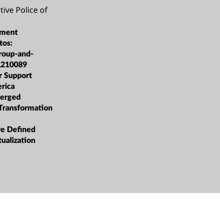
tive Police of
ment
tos:
roup-and-
L210089
r Support
rica
erged
 Transformation
re Defined
tualization