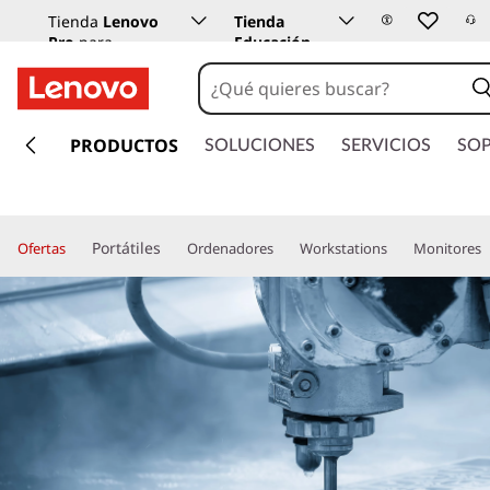
Tienda
Lenovo
Tienda
Pro
para
Educación
empresas
Lenovo
I
r
PRODUCTOS
SOLUCIONES
SERVICIOS
SO
a
l
c
o
Portátiles
Ofertas
Ordenadores
Workstations
Monitores
n
t
e
n
i
d
o
p
r
i