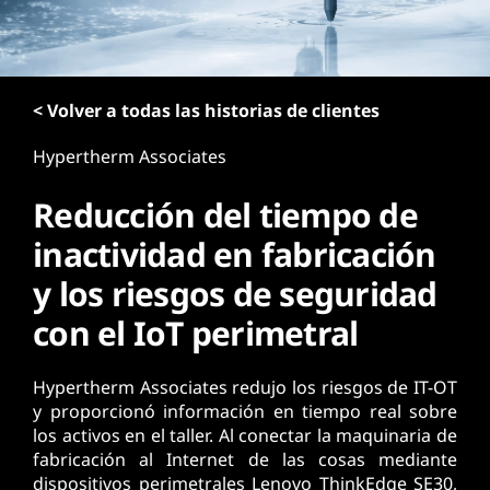
n
c
i
p
< Volver a todas las historias de clientes
a
l
Hypertherm Associates
Reducción del tiempo de
inactividad en fabricación
y los riesgos de seguridad
con el IoT perimetral
Hypertherm Associates redujo los riesgos de IT-OT
y proporcionó información en tiempo real sobre
los activos en el taller. Al conectar la maquinaria de
fabricación al Internet de las cosas mediante
dispositivos perimetrales Lenovo ThinkEdge SE30,