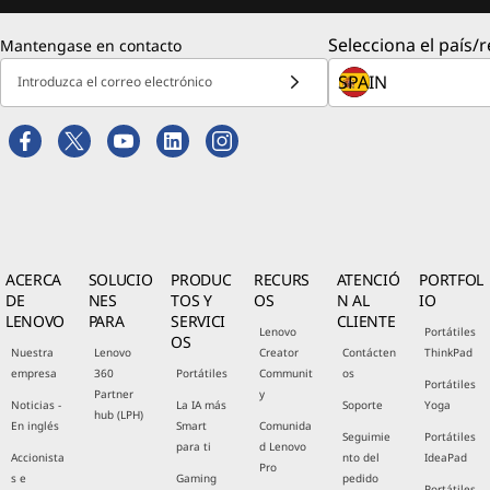
Selecciona el país/r
Mantengase en contacto
Introduzca el correo electrónico
ACERCA
SOLUCIO
PRODUC
RECURS
ATENCIÓ
PORTFOL
DE
NES
TOS Y
OS
N AL
IO
LENOVO
PARA
SERVICI
CLIENTE
Lenovo
Portátiles
OS
Nuestra
Lenovo
Creator
Contácten
ThinkPad
empresa
360
Portátiles
Communit
os
Portátiles
Partner
y
Noticias -
La IA más
Soporte
Yoga
hub (LPH)
En inglés
Smart
Comunida
Seguimie
Portátiles
para ti
d Lenovo
Accionista
nto del
IdeaPad
Pro
s e
Gaming
pedido
Portátiles