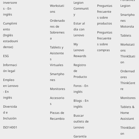
inversore
Legion
Workstati
Preguntas
Legion
s - En
Communit
ons
frecuente
inglés
y
Smartpho
s sobre
Ordenado
nes
Cumplimi
Estar al
productos
res de
Motorola
ento
día con
Sobremes
Preguntas
(Inglés
Lenovo
Tablets
a
frecuente
estadouni
My
s sobre
Workstati
dense)
Tablets y
Lenovo
compras
ons
Asistente
ESG
Rewards
ThinkStati
s
on
Informaci
Virtuales
Registro
ón legal
de
Ordernad
Smartpho
Producto
ores
Empleo
nes
ThinkCent
en Lenovo
Foros - En
Monitores
re
- En
inglés
inglés
Accesorio
Monitores
Blogs - En
s
Diversida
inglés
Tablets &
d e
Piezas de
Home
Buscar
Inclusión
Recambio
Assistant
outlets de
ISO14001
Lenovo
ThinkStati
on
Garantía