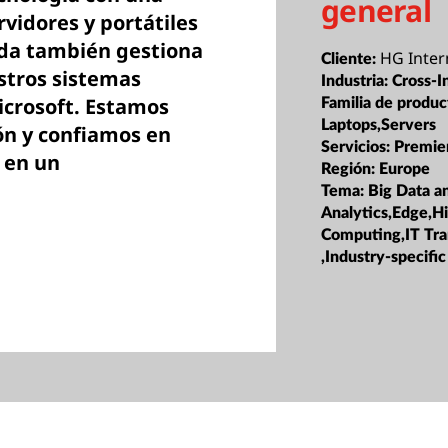
general
vidores y portátiles
oda también gestiona
HG Inter
Cliente:
stros sistemas
Industria:
Cross-I
icrosoft. Estamos
Familia de produc
Laptops,Servers
ón y confiamos en
Servicios:
Premie
 en un
Región:
Europe
Tema:
Big Data a
Analytics,Edge,H
Computing,IT Tr
,Industry-specific