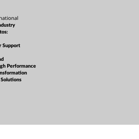
national
ndustry
tos:
r Support
nd
igh Performance
ansformation
 Solutions