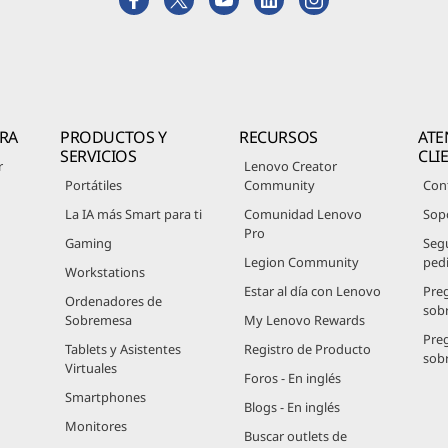
RA
PRODUCTOS Y
RECURSOS
ATE
SERVICIOS
CLI
r
Lenovo Creator
Portátiles
Community
Con
La IA más Smart para ti
Comunidad Lenovo
Sop
Pro
Gaming
Seg
Legion Community
ped
Workstations
Estar al día con Lenovo
Pre
Ordenadores de
sob
Sobremesa
My Lenovo Rewards
Pre
Tablets y Asistentes
Registro de Producto
sob
Virtuales
Foros - En inglés
Smartphones
Blogs - En inglés
Monitores
Buscar outlets de