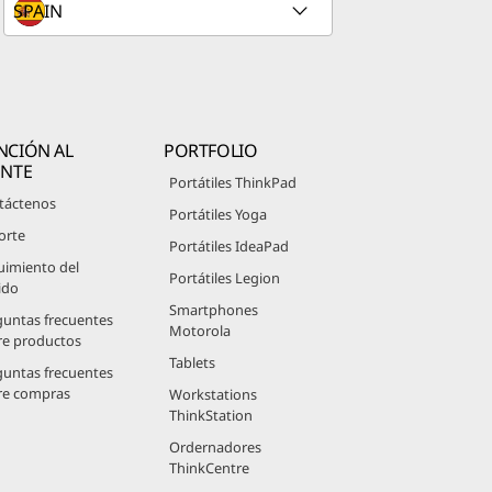
NCIÓN AL
PORTFOLIO
ENTE
Portátiles ThinkPad
táctenos
Portátiles Yoga
orte
Portátiles IdeaPad
uimiento del
Portátiles Legion
ido
Smartphones
guntas frecuentes
Motorola
re productos
Tablets
guntas frecuentes
re compras
Workstations
ThinkStation
Ordernadores
ThinkCentre