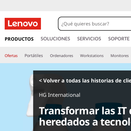
I
r
PRODUCTOS
SOLUCIONES
SERVICIOS
SOPORTE
a
l
Portátiles
Ofertas
Ordenadores
Workstations
Monitores
c
o
n
t
< Volver a todas las historias de cl
e
n
HG International
i
d
Transformar las IT
o
p
heredados a tecno
r
i