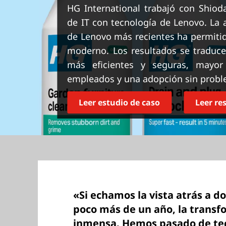
n
HG International trabajó con Shiod
c
de IT con tecnología de Lenovo. La a
i
de Lenovo más recientes ha permitid
p
moderno. Los resultados se traduce
a
l
más eficientes y seguras, mayor 
empleados y una adopción sin proble
Leer estudio de caso
Leer r
«Si echamos la vista atrás a 
poco más de un año, la transf
inmensa. Hemos pasado de te